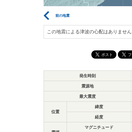
前の地震
この地震による津波の心配はありません
発生時刻
震源地
最大震度
緯度
位置
経度
マグニチュード