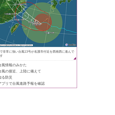
で非常に強い台風13号が名護市付近を西南西に進んで
す
台風情報のみかた
台風の接近、上陸に備えて
知る防災
アプリで台風進路予報を確認