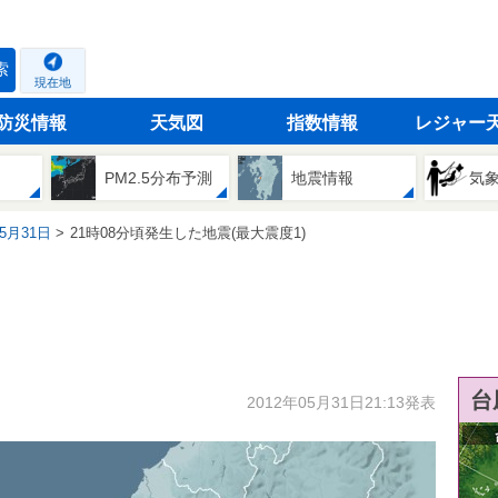
索
現在地
防災情報
天気図
指数情報
レジャー
PM2.5分布予測
地震情報
気
05月31日
21時08分頃発生した地震(最大震度1)
台
2012年05月31日21:13発表