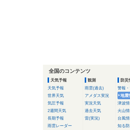
全国のコンテンツ
天気予報
観測
防災
天気予報
雨雲(過去)
警報・
世界天気
アメダス実況
地震
気圧予報
実況天気
津波情
2週間天気
過去天気
火山情
長期予報
雷(実況)
台風情
雨雲レーダー
知る防