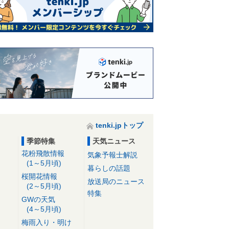
tenki.jpトップ
季節特集
天気ニュース
花粉飛散情報
気象予報士解説
(1～5月頃)
暮らしの話題
桜開花情報
放送局のニュース
(2～5月頃)
特集
GWの天気
(4～5月頃)
梅雨入り・明け