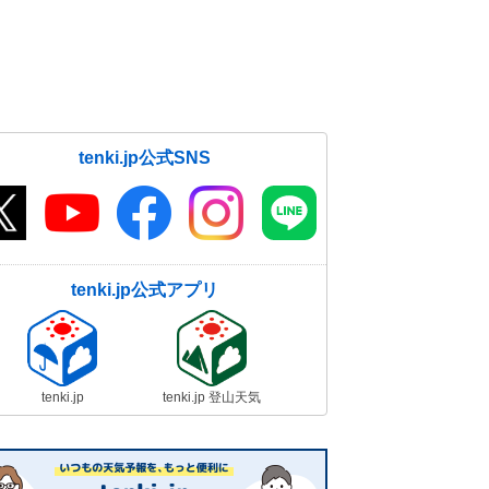
tenki.jp公式SNS
tenki.jp公式アプリ
tenki.jp
tenki.jp 登山天気