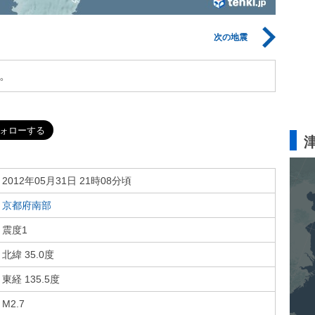
次の地震
。
2012年05月31日 21時08分頃
京都府南部
震度1
北緯 35.0度
東経 135.5度
M2.7