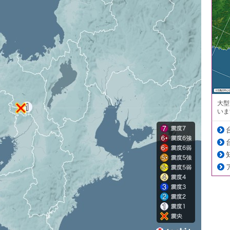
大型
いま