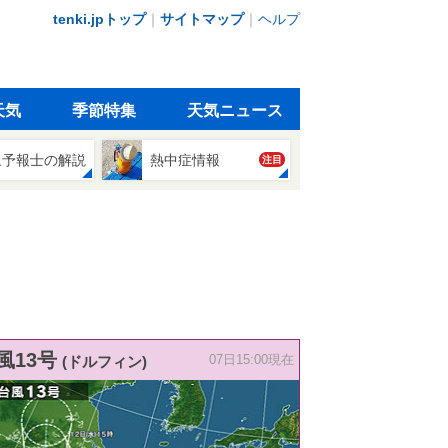
tenki.jpトップ
｜
サイトマップ
｜
ヘルプ
天気
季節特集
天気ニュース
象予報士の解説
熱中症情報
注目
風13号
(ドルフィン)
07日15:00現在