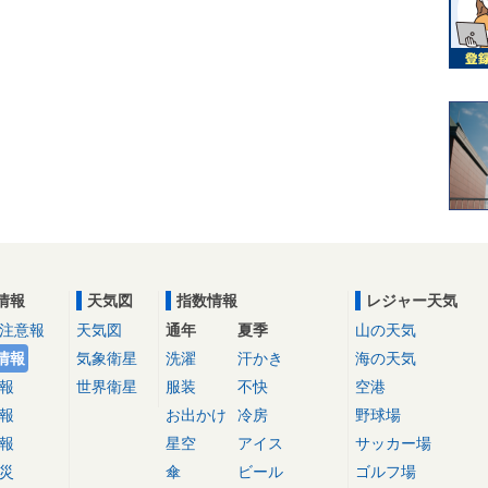
情報
天気図
指数情報
レジャー天気
注意報
天気図
通年
夏季
山の天気
情報
気象衛星
洗濯
汗かき
海の天気
報
世界衛星
服装
不快
空港
報
お出かけ
冷房
野球場
報
星空
アイス
サッカー場
災
傘
ビール
ゴルフ場