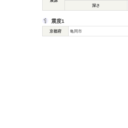
震源
深さ
震度1
京都府
亀岡市