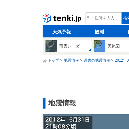
tenki.jp
検
天気予報
観測
雨雲レーダー
天気図
トップ
地震情報
過去の地震情報
2012年
地震情報