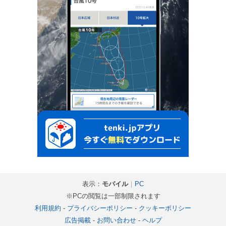
表示：
モバイル
｜
PC
※PCの閲覧は一部制限されます
利用規約
-
プライバシーポリシー
-
クッキーポリシー
広告掲載
-
お問い合わせ
-
ヘルプ