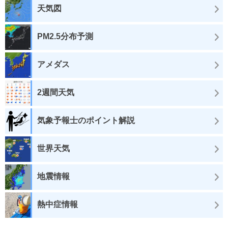
天気図
PM2.5分布予測
アメダス
2週間天気
気象予報士のポイント解説
世界天気
地震情報
熱中症情報