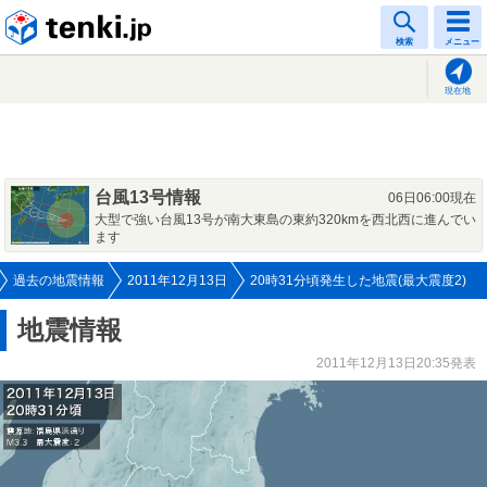
tenki.jp
検索
メニュー
現在地
台風13号情報
06日06:00現在
大型で強い台風13号が南大東島の東約320kmを西北西に進んでい
ます
過去の地震情報
2011年12月13日
20時31分頃発生した地震(最大震度2)
地震情報
2011年12月13日20:35発表