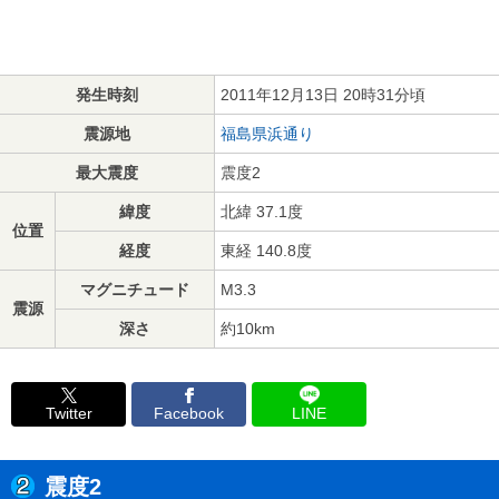
発生時刻
2011年12月13日 20時31分頃
震源地
福島県浜通り
最大震度
震度2
緯度
北緯 37.1度
位置
経度
東経 140.8度
マグニチュード
M3.3
震源
深さ
約10km
Twitter
Facebook
LINE
震度2