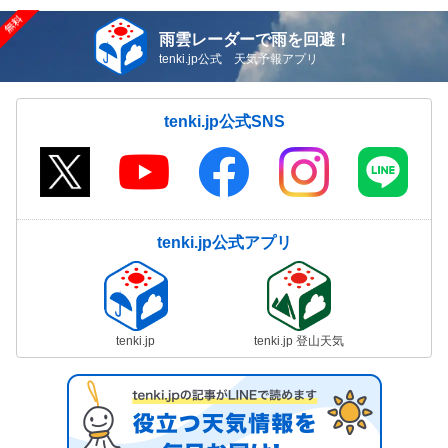
雨雲レーダーで雨を回避！
tenki.jp公式 天気予報アプリ
tenki.jp公式SNS
tenki.jp公式アプリ
tenki.jp
tenki.jp 登山天気