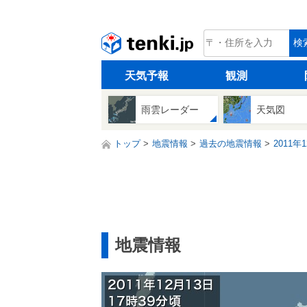
tenki.jp
検
天気予報
観測
雨雲レーダー
天気図
トップ
地震情報
過去の地震情報
2011年
地震情報