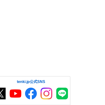
tenki.jp公式SNS