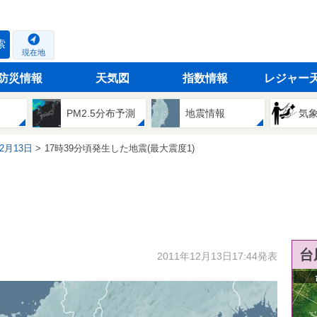
索
現在地
防災情報
天気図
指数情報
レジャー
PM2.5分布予測
地震情報
気
12月13日
17時39分頃発生した地震(最大震度1)
台
2011年12月13日17:44発表