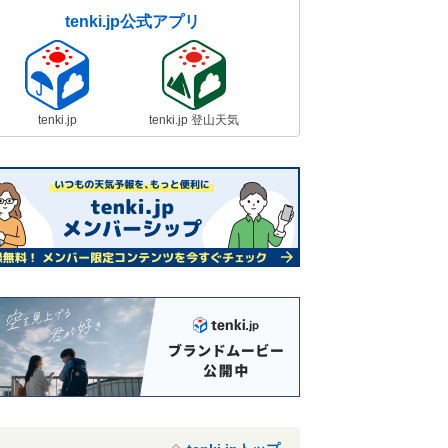
tenki.jp公式アプリ
tenki.jp
tenki.jp 登山天気