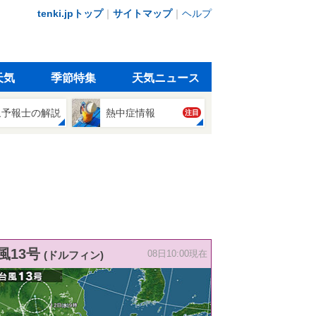
tenki.jpトップ
｜
サイトマップ
｜
ヘルプ
天気
季節特集
天気ニュース
象予報士の解説
熱中症情報
注目
風13号
(ドルフィン)
08日10:00現在