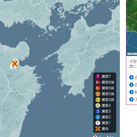
大型
西に