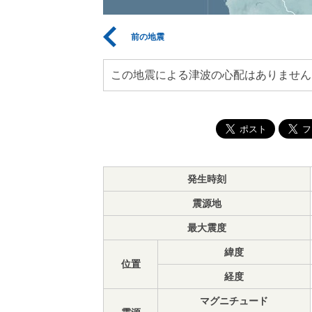
前の地震
この地震による津波の心配はありません
発生時刻
震源地
最大震度
緯度
位置
経度
マグニチュード