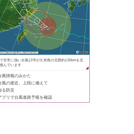
で非常に強い台風13号が久米島の北西約130kmを北
進んでいます
台風情報のみかた
台風の接近、上陸に備えて
知る防災
アプリで台風進路予報を確認