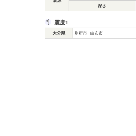
震源
深さ
震度1
大分県
別府市
由布市