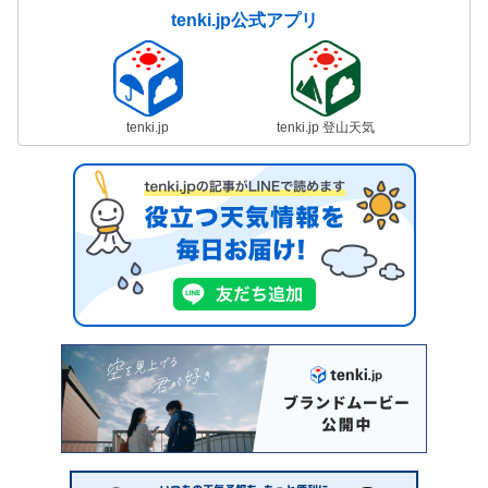
tenki.jp公式アプリ
tenki.jp
tenki.jp 登山天気