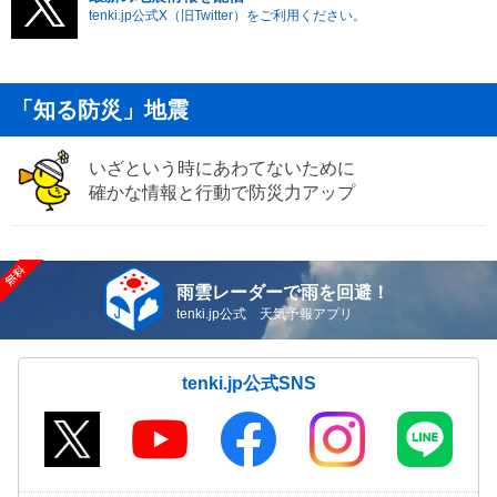
tenki.jp公式X（旧Twitter）をご利用ください。
「知る防災」地震
いざという時にあわてないために
確かな情報と行動で防災力アップ
雨雲レーダーで雨を回避！
tenki.jp公式 天気予報アプリ
tenki.jp公式SNS