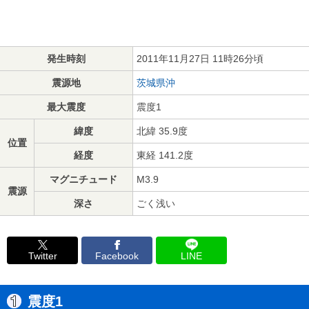
発生時刻
2011年11月27日 11時26分頃
震源地
茨城県沖
最大震度
震度1
緯度
北緯 35.9度
位置
経度
東経 141.2度
マグニチュード
M3.9
震源
深さ
ごく浅い
Twitter
Facebook
LINE
震度1