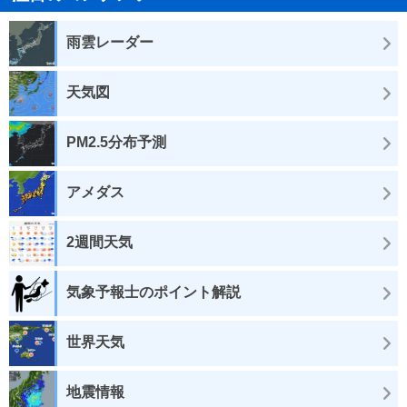
雨雲レーダー
天気図
PM2.5分布予測
アメダス
2週間天気
気象予報士のポイント解説
世界天気
地震情報