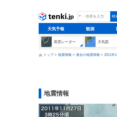
tenki.jp
検
天気予報
観測
雨雲レーダー
天気図
トップ
地震情報
過去の地震情報
2011年
地震情報