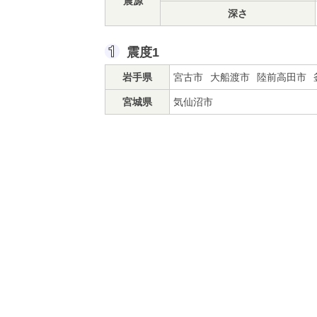
震源
深さ
震度1
岩手県
宮古市
大船渡市
陸前高田市
宮城県
気仙沼市