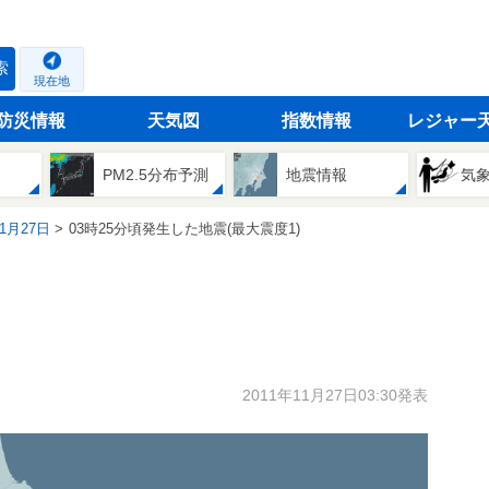
索
現在地
防災情報
天気図
指数情報
レジャー
PM2.5分布予測
地震情報
気
11月27日
03時25分頃発生した地震(最大震度1)
2011年11月27日03:30発表