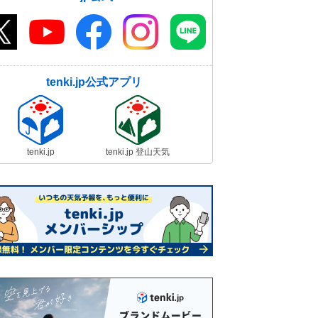
tenki.jp公式アプリ
tenki.jp
tenki.jp 登山天気