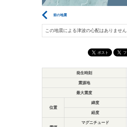
前の地震
この地震による津波の心配はありません
発生時刻
震源地
最大震度
緯度
位置
経度
マグニチュード