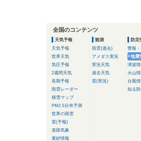
全国のコンテンツ
天気予報
観測
防災
天気予報
雨雲(過去)
警報・
世界天気
アメダス実況
地震
気圧予報
実況天気
津波情
2週間天気
過去天気
火山情
長期予報
雷(実況)
台風情
雨雲レーダー
知る防
積雪マップ
PM2.5分布予測
世界の雨雲
雷(予報)
道路気象
黄砂情報