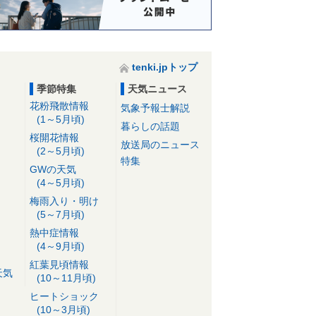
tenki.jpトップ
季節特集
天気ニュース
花粉飛散情報
気象予報士解説
(1～5月頃)
暮らしの話題
桜開花情報
放送局のニュース
(2～5月頃)
特集
GWの天気
(4～5月頃)
梅雨入り・明け
(5～7月頃)
熱中症情報
(4～9月頃)
紅葉見頃情報
天気
(10～11月頃)
ヒートショック
(10～3月頃)