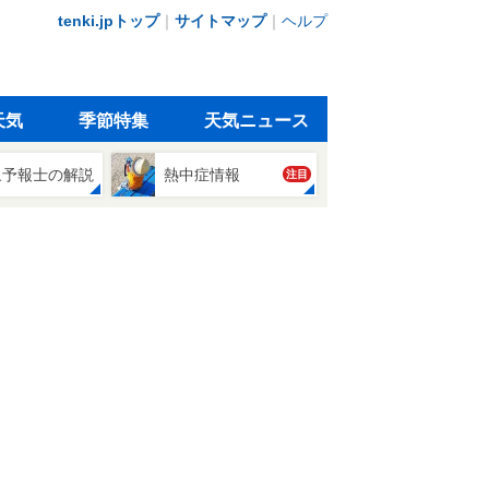
tenki.jpトップ
｜
サイトマップ
｜
ヘルプ
天気
季節特集
天気ニュース
象予報士の解説
熱中症情報
注目