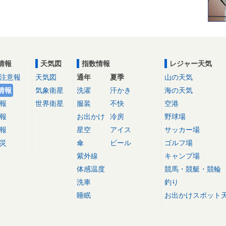
情報
天気図
指数情報
レジャー天気
注意報
天気図
通年
夏季
山の天気
情報
気象衛星
洗濯
汗かき
海の天気
報
世界衛星
服装
不快
空港
報
お出かけ
冷房
野球場
報
星空
アイス
サッカー場
災
傘
ビール
ゴルフ場
紫外線
キャンプ場
体感温度
競馬・競艇・競輪
洗車
釣り
睡眠
お出かけスポット