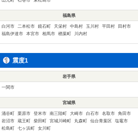
福島県
白河市
二本松市
鏡石町
天栄村
中島村
玉川村
平田村
田村市
福島伊達市
本宮市
相馬市
楢葉町
川内村
震度1
岩手県
一関市
宮城県
涌谷町
栗原市
登米市
南三陸町
大崎市
白石市
名取市
角田市
岩沼市
蔵王町
柴田町
宮城川崎町
丸森町
仙台青葉区
塩竈市
松島町
七ヶ浜町
女川町