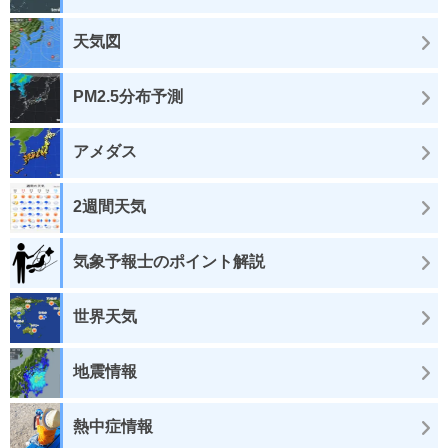
天気図
PM2.5分布予測
アメダス
2週間天気
気象予報士のポイント解説
世界天気
地震情報
熱中症情報