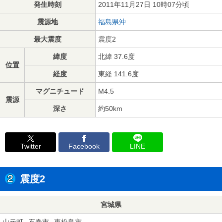
発生時刻
2011年11月27日 10時07分頃
震源地
福島県沖
最大震度
震度2
緯度
北緯 37.6度
位置
経度
東経 141.6度
マグニチュード
M4.5
震源
深さ
約50km
Twitter
Facebook
LINE
震度2
宮城県
山元町
石巻市
東松島市