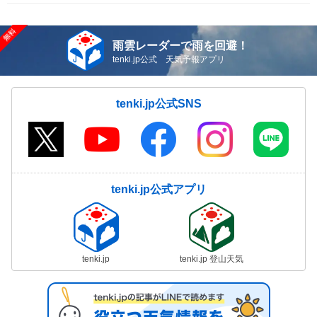
雨雲レーダーで雨を回避！
tenki.jp公式 天気予報アプリ
tenki.jp公式SNS
tenki.jp公式アプリ
tenki.jp
tenki.jp 登山天気