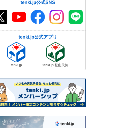
tenki.jp公式SNS
tenki.jp公式アプリ
tenki.jp
tenki.jp 登山天気