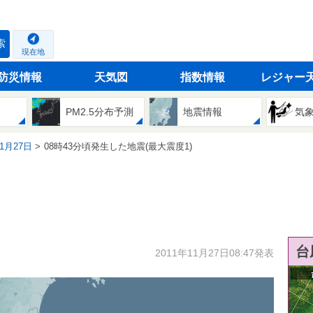
索
現在地
防災情報
天気図
指数情報
レジャー
PM2.5分布予測
地震情報
気
11月27日
08時43分頃発生した地震(最大震度1)
台
2011年11月27日08:47発表