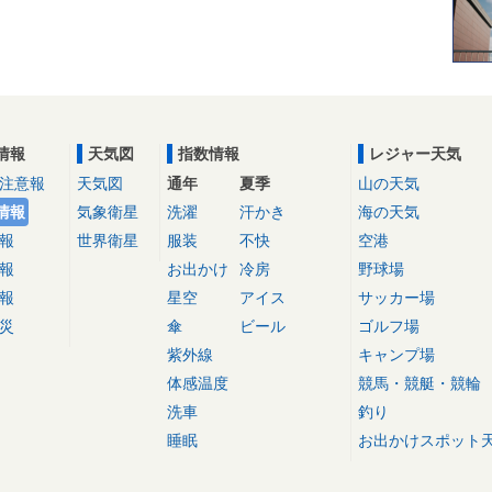
情報
天気図
指数情報
レジャー天気
注意報
天気図
通年
夏季
山の天気
情報
気象衛星
洗濯
汗かき
海の天気
報
世界衛星
服装
不快
空港
報
お出かけ
冷房
野球場
報
星空
アイス
サッカー場
災
傘
ビール
ゴルフ場
紫外線
キャンプ場
体感温度
競馬・競艇・競輪
洗車
釣り
睡眠
お出かけスポット