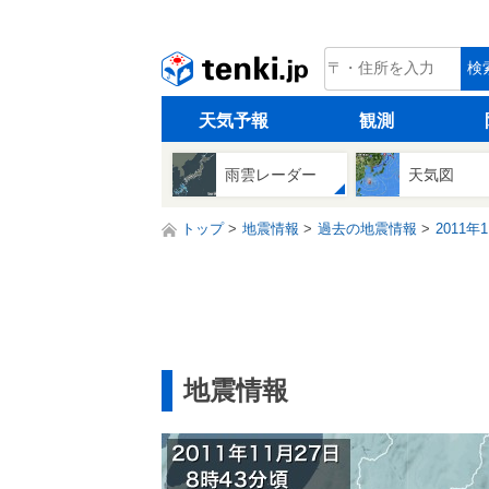
tenki.jp
検
天気予報
観測
雨雲レーダー
天気図
トップ
地震情報
過去の地震情報
2011年
地震情報