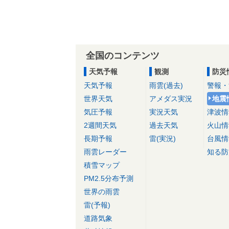
全国のコンテンツ
天気予報
観測
防災
天気予報
雨雲(過去)
警報・
世界天気
アメダス実況
地震
気圧予報
実況天気
津波情
2週間天気
過去天気
火山情
長期予報
雷(実況)
台風情
雨雲レーダー
知る防
積雪マップ
PM2.5分布予測
世界の雨雲
雷(予報)
道路気象