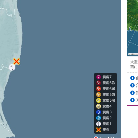
大型
西に