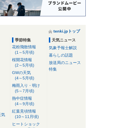
tenki.jpトップ
季節特集
天気ニュース
花粉飛散情報
気象予報士解説
(1～5月頃)
暮らしの話題
桜開花情報
放送局のニュース
(2～5月頃)
特集
GWの天気
(4～5月頃)
梅雨入り・明け
(5～7月頃)
熱中症情報
(4～9月頃)
紅葉見頃情報
天気
(10～11月頃)
ヒートショック