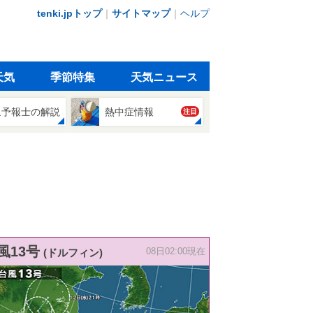
tenki.jpトップ
｜
サイトマップ
｜
ヘルプ
天気
季節特集
天気ニュース
象予報士の解説
熱中症情報
注目
風13号
(ドルフィン)
08日02:00現在