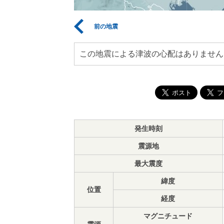
前の地震
この地震による津波の心配はありません
発生時刻
震源地
最大震度
緯度
位置
経度
マグニチュード