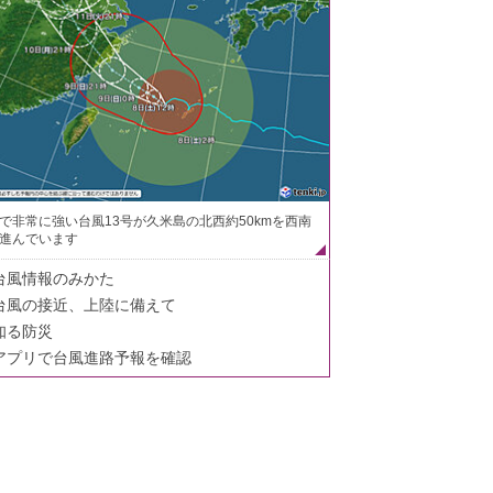
で非常に強い台風13号が久米島の北西約50kmを西南
進んでいます
台風情報のみかた
台風の接近、上陸に備えて
知る防災
アプリで台風進路予報を確認