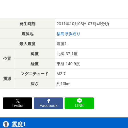
発生時刻
2011年10月03日 07時46分頃
震源地
福島県浜通り
最大震度
震度1
緯度
北緯 37.1度
位置
経度
東経 140.9度
マグニチュード
M2.7
震源
深さ
約10km
Twitter
Facebook
LINE
震度1