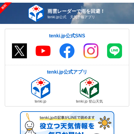
雨雲レーダーで雨を回避！
tenki.jp公式 天気予報アプリ
tenki.jp公式SNS
tenki.jp公式アプリ
tenki.jp
tenki.jp 登山天気