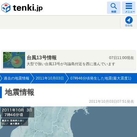
tenki.jp
検索
メニュー
現在地
台風13号情報
07日11:00現在
大型で強い台風13号が与論島付近を西に進んでいます
過去の地震情報
2011年10月03日
07時46分頃発生した地震(最大震度1)
地震情報
2011年10月03日07:51発表