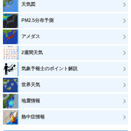
天気図
PM2.5分布予測
アメダス
2週間天気
気象予報士のポイント解説
世界天気
地震情報
熱中症情報