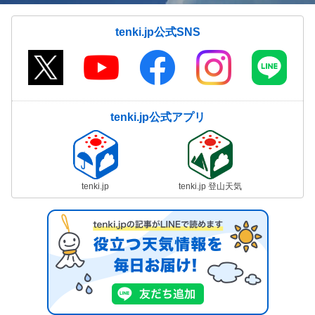
tenki.jp公式SNS
tenki.jp公式アプリ
tenki.jp
tenki.jp 登山天気