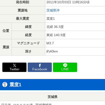
発生時刻
2011年10月03日 11時16分頃
震源地
茨城県沖
最大震度
震度1
緯度
北緯 36.3度
位置
経度
東経 140.9度
マグニチュード
M3.7
震源
深さ
約40km
Twitter
Facebook
LINE
震度1
茨城県
日立市
ひたちなか市
茨城鹿嶋市