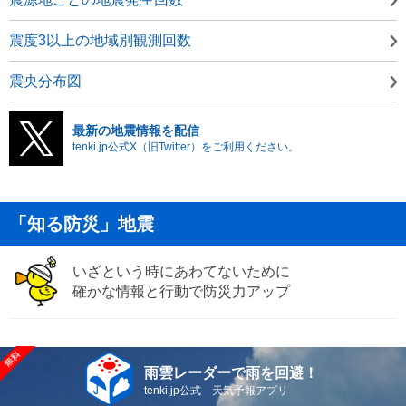
震度3以上の地域別観測回数
震央分布図
最新の地震情報を配信
tenki.jp公式X（旧Twitter）をご利用ください。
「知る防災」地震
いざという時にあわてないために
確かな情報と行動で防災力アップ
雨雲レーダーで雨を回避！
tenki.jp公式 天気予報アプリ