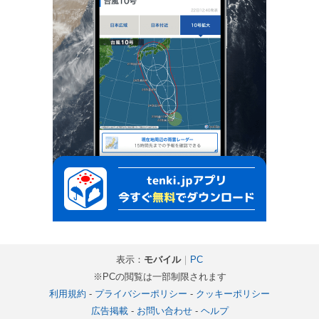
表示：
モバイル
｜
PC
※PCの閲覧は一部制限されます
利用規約
-
プライバシーポリシー
-
クッキーポリシー
広告掲載
-
お問い合わせ
-
ヘルプ