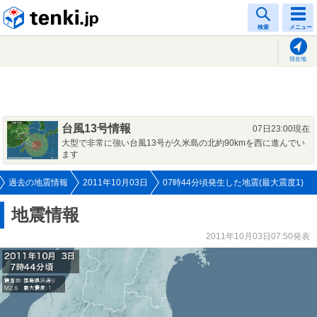
tenki.jp
検索
メニュー
現在地
台風13号情報
07日23:00現在
大型で非常に強い台風13号が久米島の北約90kmを西に進んでい
ます
過去の地震情報
2011年10月03日
07時44分頃発生した地震(最大震度1)
地震情報
2011年10月03日07:50発表