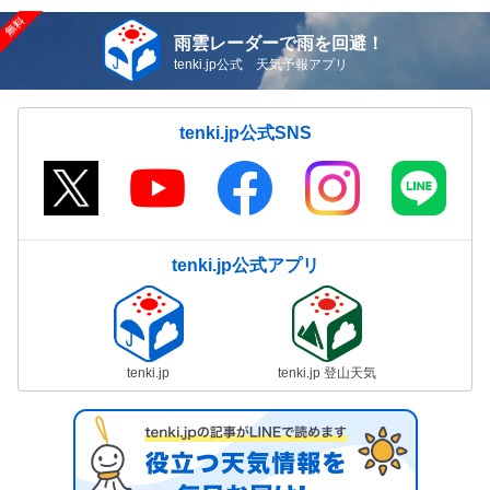
雨雲レーダーで雨を回避！
tenki.jp公式 天気予報アプリ
tenki.jp公式SNS
tenki.jp公式アプリ
tenki.jp
tenki.jp 登山天気