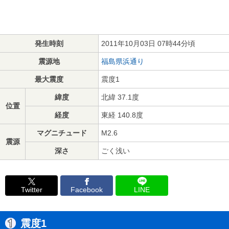
発生時刻
2011年10月03日 07時44分頃
震源地
福島県浜通り
最大震度
震度1
緯度
北緯 37.1度
位置
経度
東経 140.8度
マグニチュード
M2.6
震源
深さ
ごく浅い
Twitter
Facebook
LINE
震度1