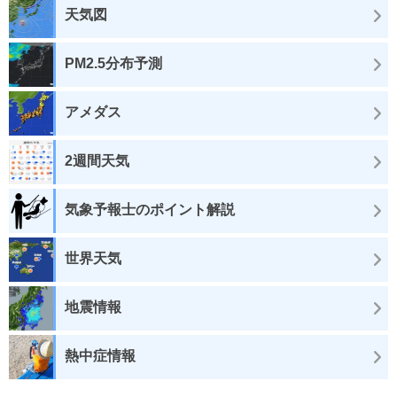
天気図
PM2.5分布予測
アメダス
2週間天気
気象予報士のポイント解説
世界天気
地震情報
熱中症情報