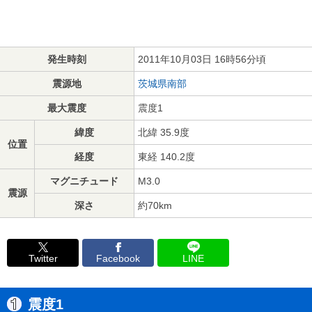
発生時刻
2011年10月03日 16時56分頃
震源地
茨城県南部
最大震度
震度1
緯度
北緯 35.9度
位置
経度
東経 140.2度
マグニチュード
M3.0
震源
深さ
約70km
Twitter
Facebook
LINE
震度1