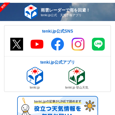
雨雲レーダーで雨を回避！
tenki.jp公式 天気予報アプリ
tenki.jp公式SNS
tenki.jp公式アプリ
tenki.jp
tenki.jp 登山天気