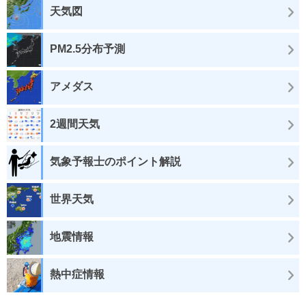
天気図
PM2.5分布予測
アメダス
2週間天気
気象予報士のポイント解説
世界天気
地震情報
熱中症情報