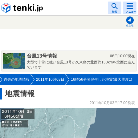
tenki.jp
検索
メニュー
現在地
台風13号情報
08日10:00現在
大型で非常に強い台風13号が久米島の北西約130kmを北西に進ん
でいます
過去の地震情報
2011年10月03日
16時56分頃発生した地震(最大震度1)
地震情報
2011年10月03日17:00発表