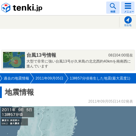
tenki.jp
検索
メニュー
現在地
台風13号情報
08日04:00現在
大型で非常に強い台風13号が久米島の北北西約40kmを南南西に
進んでいます
過去の地震情報
2011年09月05日
13時57分頃発生した地震(最大震度1)
地震情報
2011年09月05日14:02発表