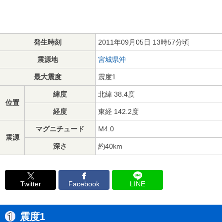
発生時刻
2011年09月05日 13時57分頃
震源地
宮城県沖
最大震度
震度1
緯度
北緯 38.4度
位置
経度
東経 142.2度
マグニチュード
M4.0
震源
深さ
約40km
Twitter
Facebook
LINE
震度1