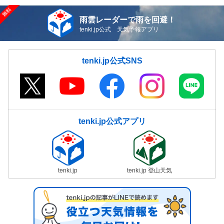
雨雲レーダーで雨を回避！
tenki.jp公式 天気予報アプリ
tenki.jp公式SNS
tenki.jp公式アプリ
tenki.jp
tenki.jp 登山天気