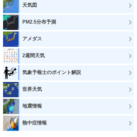
天気図
PM2.5分布予測
アメダス
2週間天気
気象予報士のポイント解説
世界天気
地震情報
熱中症情報