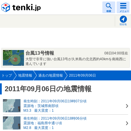
tenki.jp
検索
メニュー
現在地
台風13号情報
08日04:00現在
大型で非常に強い台風13号が久米島の北北西約40kmを南南西に
進んでいます
トップ
地震情報
過去の地震情報
2011年09月06日
2011年09月06日の地震情報
発生時刻：2011年09月06日19時07分頃
震源地：茨城県南部頃
M3.3
最大震度：1
発生時刻：2011年09月06日18時06分頃
震源地：福島県中通り頃
M2.8
最大震度：1