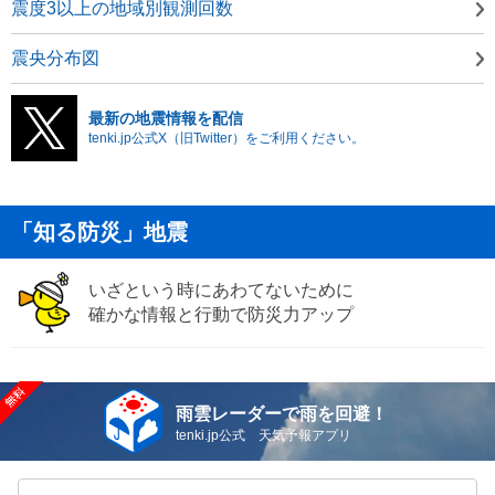
震度3以上の地域別観測回数
震央分布図
最新の地震情報を配信
tenki.jp公式X（旧Twitter）をご利用ください。
「知る防災」地震
いざという時にあわてないために
確かな情報と行動で防災力アップ
雨雲レーダーで雨を回避！
tenki.jp公式 天気予報アプリ