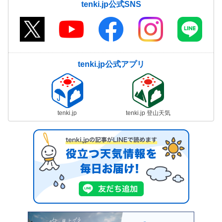
tenki.jp公式SNS
tenki.jp公式アプリ
tenki.jp
tenki.jp 登山天気