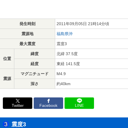
発生時刻
2011年09月05日 21時14分頃
震源地
福島県沖
最大震度
震度3
緯度
北緯 37.5度
位置
経度
東経 141.5度
マグニチュード
M4.9
震源
深さ
約40km
Twitter
Facebook
LINE
震度3