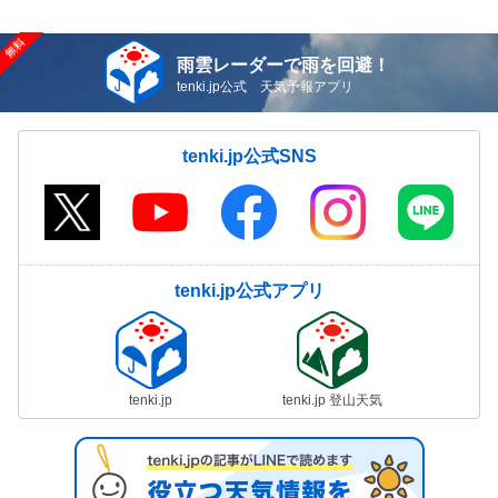
雨雲レーダーで雨を回避！
tenki.jp公式 天気予報アプリ
tenki.jp公式SNS
tenki.jp公式アプリ
tenki.jp
tenki.jp 登山天気