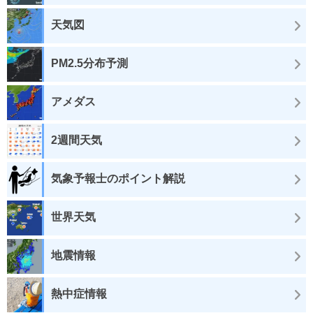
天気図
PM2.5分布予測
アメダス
2週間天気
気象予報士のポイント解説
世界天気
地震情報
熱中症情報