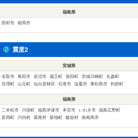
福島県
田村市
相馬市
震度2
宮城県
名取市
角田市
岩沼市
蔵王町
柴田町
宮城川崎町
丸森町
亘理町
山元町
仙台若林区
石巻市
塩竈市
東松島市
利府町
福島県
二本松市
川俣町
福島伊達市
本宮市
いわき市
福島広野町
富岡町
川内村
葛尾村
新地町
飯舘村
南相馬市