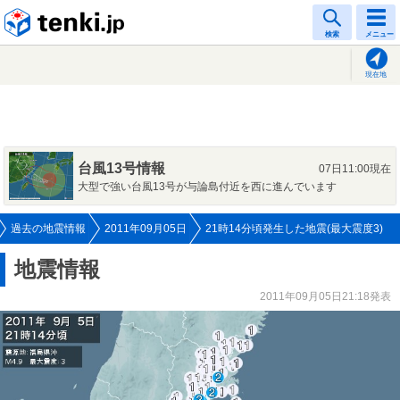
tenki.jp
検索
メニュー
現在地
台風13号情報
07日11:00現在
大型で強い台風13号が与論島付近を西に進んでいます
過去の地震情報
2011年09月05日
21時14分頃発生した地震(最大震度3)
地震情報
2011年09月05日21:18発表