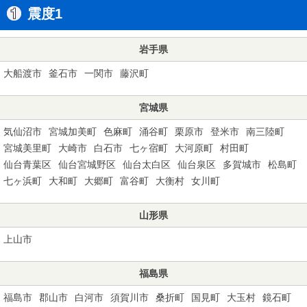
震度1
岩手県
大船渡市
釜石市
一関市
藤沢町
宮城県
気仙沼市
宮城加美町
色麻町
涌谷町
栗原市
登米市
南三陸町
宮城美里町
大崎市
白石市
七ヶ宿町
大河原町
村田町
仙台青葉区
仙台宮城野区
仙台太白区
仙台泉区
多賀城市
松島町
七ヶ浜町
大和町
大郷町
富谷町
大衡村
女川町
山形県
上山市
福島県
福島市
郡山市
白河市
須賀川市
桑折町
国見町
大玉村
鏡石町