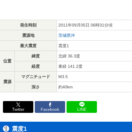
発生時刻
2011年09月05日 06時31分頃
震源地
茨城県沖
最大震度
震度1
緯度
北緯 36.3度
位置
経度
東経 141.2度
マグニチュード
M3.5
震源
深さ
約40km
Twitter
Facebook
LINE
震度1