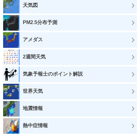
天気図
PM2.5分布予測
アメダス
2週間天気
気象予報士のポイント解説
世界天気
地震情報
熱中症情報