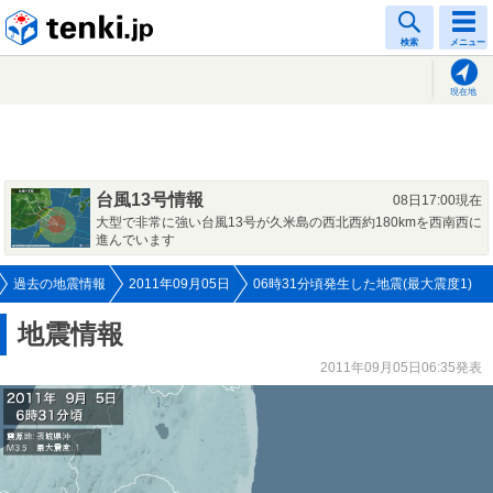
tenki.jp
検索
メニュー
現在地
台風13号情報
08日17:00現在
大型で非常に強い台風13号が久米島の西北西約180kmを西南西に
進んでいます
過去の地震情報
2011年09月05日
06時31分頃発生した地震(最大震度1)
地震情報
2011年09月05日06:35発表