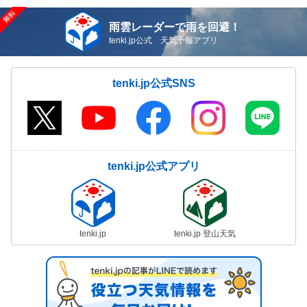
雨雲レーダーで雨を回避！
tenki.jp公式 天気予報アプリ
tenki.jp公式SNS
tenki.jp公式アプリ
tenki.jp
tenki.jp 登山天気