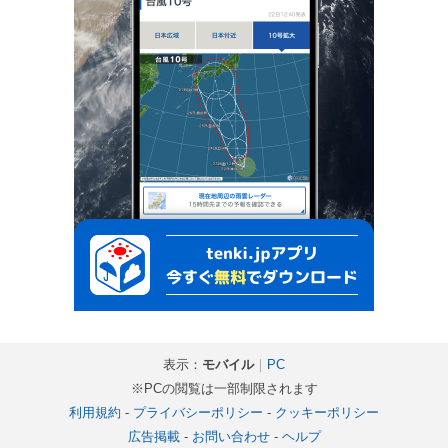
表示：
モバイル
｜
PC
※PCの閲覧は一部制限されます
利用規約
-
プライバシーポリシー
-
クッキーポリシー
広告掲載
-
お問い合わせ
-
ヘルプ