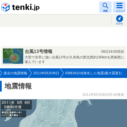
tenki.jp
検索
メニュー
現在地
台風13号情報
08日18:00現在
大型で非常に強い台風13号が久米島の西北西約190kmを西南西に
進んでいます
過去の地震情報
2011年05月06日
05時36分頃発生した地震(最大震度1)
地震情報
2011年05月06日05:40発表