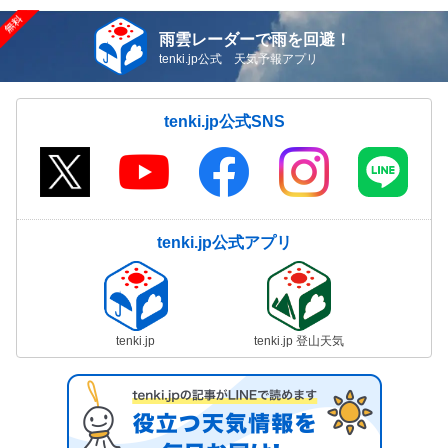
雨雲レーダーで雨を回避！
tenki.jp公式 天気予報アプリ
tenki.jp公式SNS
tenki.jp公式アプリ
tenki.jp
tenki.jp 登山天気