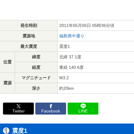
発生時刻
2011年05月06日 05時36分頃
震源地
福島県中通り
最大震度
震度1
緯度
北緯 37.1度
位置
経度
東経 140.6度
マグニチュード
M3.2
震源
深さ
約20km
Twitter
Facebook
LINE
震度1