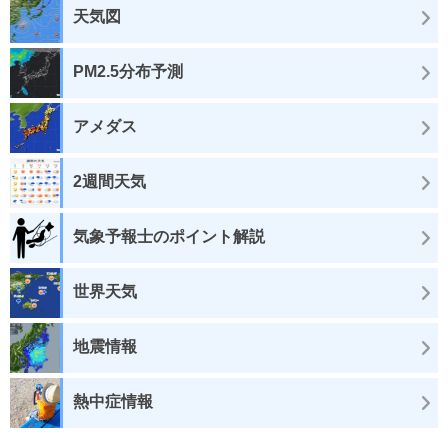
天気図
PM2.5分布予測
アメダス
2週間天気
気象予報士のポイント解説
世界天気
地震情報
熱中症情報