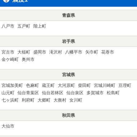
青森県
八戸市
五戸町
階上町
岩手県
宮古市
大槌町
盛岡市
滝沢村
八幡平市
矢巾町
花巻市
金ケ崎町
奥州市
宮城県
宮城加美町
色麻町
蔵王町
大河原町
柴田町
宮城川崎町
亘理町
山元町
仙台青葉区
仙台若林区
仙台泉区
多賀城市
松島町
七ヶ浜町
利府町
大郷町
大衡村
女川町
秋田県
大仙市