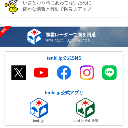
いざという時にあわてないために
確かな情報と行動で防災力アップ
雨雲レーダーで雨を回避！
tenki.jp公式 天気予報アプリ
tenki.jp公式SNS
tenki.jp公式アプリ
tenki.jp
tenki.jp 登山天気