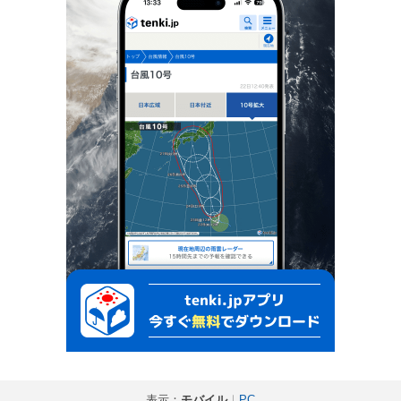
表示：
モバイル
｜
PC