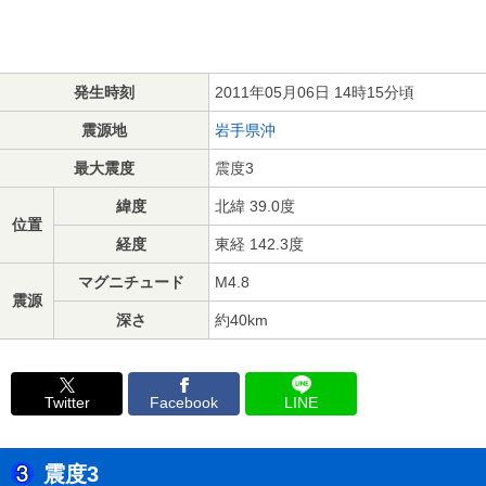
発生時刻
2011年05月06日 14時15分頃
震源地
岩手県沖
最大震度
震度3
緯度
北緯 39.0度
位置
経度
東経 142.3度
マグニチュード
M4.8
震源
深さ
約40km
Twitter
Facebook
LINE
震度3