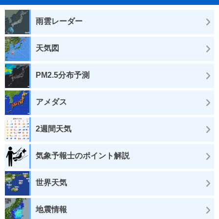
雨雲レーダー
天気図
PM2.5分布予測
アメダス
2週間天気
気象予報士のポイント解説
世界天気
地震情報