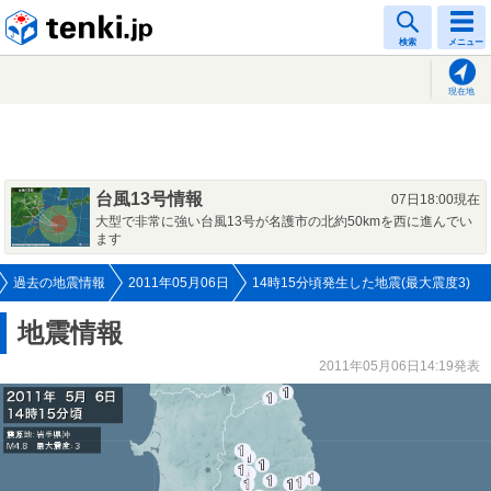
tenki.jp
検索
メニュー
現在地
台風13号情報
07日18:00現在
大型で非常に強い台風13号が名護市の北約50kmを西に進んでい
ます
過去の地震情報
2011年05月06日
14時15分頃発生した地震(最大震度3)
地震情報
2011年05月06日14:19発表