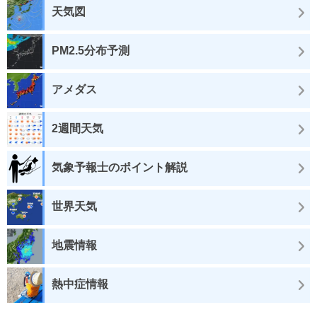
天気図
PM2.5分布予測
アメダス
2週間天気
気象予報士のポイント解説
世界天気
地震情報
熱中症情報