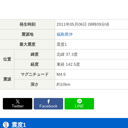
発生時刻
2011年05月06日 08時09分頃
震源地
福島県沖
最大震度
震度1
緯度
北緯 37.3度
位置
経度
東経 142.5度
マグニチュード
M4.6
震源
深さ
約10km
Twitter
Facebook
LINE
震度1