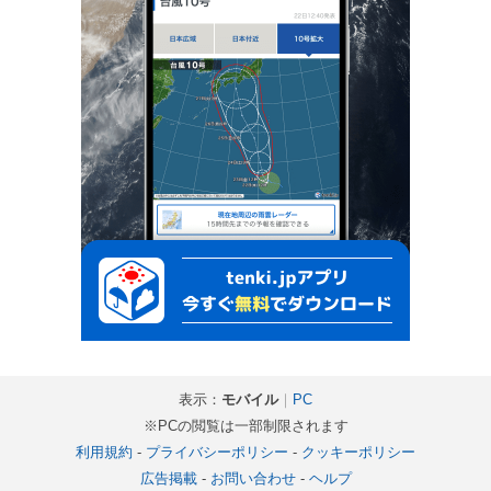
表示：
モバイル
｜
PC
※PCの閲覧は一部制限されます
利用規約
-
プライバシーポリシー
-
クッキーポリシー
広告掲載
-
お問い合わせ
-
ヘルプ