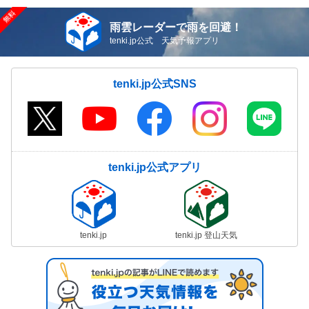
雨雲レーダーで雨を回避！
tenki.jp公式 天気予報アプリ
tenki.jp公式SNS
tenki.jp公式アプリ
tenki.jp
tenki.jp 登山天気