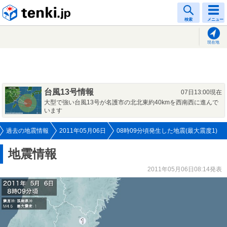
tenki.jp
検索
メニュー
現在地
台風13号情報
07日13:00現在
大型で強い台風13号が名護市の北北東約40kmを西南西に進んで
います
過去の地震情報
2011年05月06日
08時09分頃発生した地震(最大震度1)
地震情報
2011年05月06日08:14発表