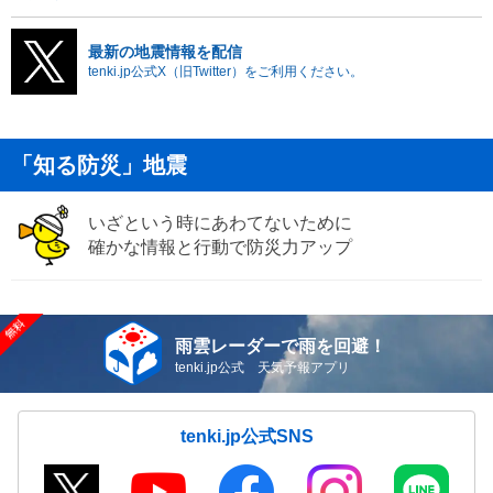
最新の地震情報を配信
tenki.jp公式X（旧Twitter）をご利用ください。
「知る防災」地震
いざという時にあわてないために
確かな情報と行動で防災力アップ
雨雲レーダーで雨を回避！
tenki.jp公式 天気予報アプリ
tenki.jp公式SNS