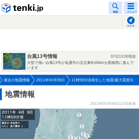
tenki.jp
検索
メニュー
現在地
台風13号情報
07日13:00現在
大型で強い台風13号が名護市の北北東約40kmを西南西に進んで
います
過去の地震情報
2011年04月09日
11時59分頃発生した地震(最大震度3)
地震情報
2011年04月09日12:03発表