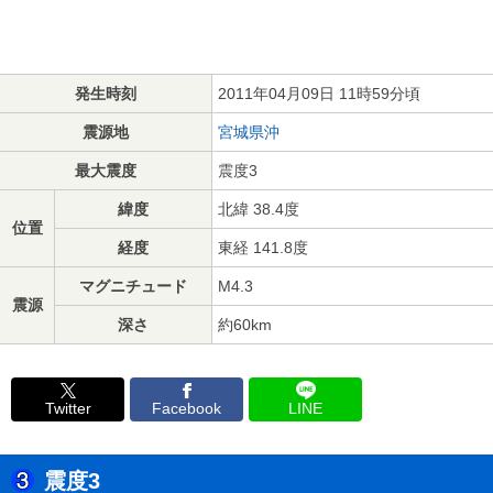
発生時刻
2011年04月09日 11時59分頃
震源地
宮城県沖
最大震度
震度3
緯度
北緯 38.4度
位置
経度
東経 141.8度
マグニチュード
M4.3
震源
深さ
約60km
Twitter
Facebook
LINE
震度3