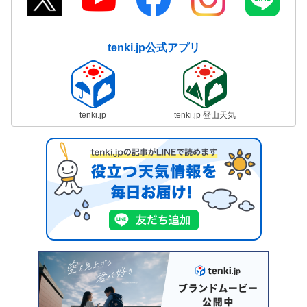
tenki.jp公式アプリ
tenki.jp
tenki.jp 登山天気