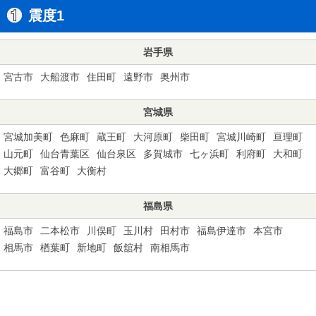
震度1
岩手県
宮古市
大船渡市
住田町
遠野市
奥州市
宮城県
宮城加美町
色麻町
蔵王町
大河原町
柴田町
宮城川崎町
亘理町
山元町
仙台青葉区
仙台泉区
多賀城市
七ヶ浜町
利府町
大和町
大郷町
富谷町
大衡村
福島県
福島市
二本松市
川俣町
玉川村
田村市
福島伊達市
本宮市
相馬市
楢葉町
新地町
飯舘村
南相馬市