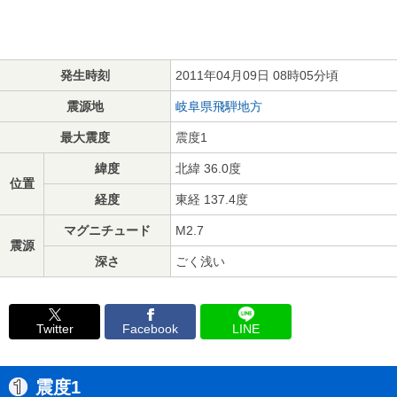
発生時刻
2011年04月09日 08時05分頃
震源地
岐阜県飛騨地方
最大震度
震度1
緯度
北緯 36.0度
位置
経度
東経 137.4度
マグニチュード
M2.7
震源
深さ
ごく浅い
Twitter
Facebook
LINE
震度1