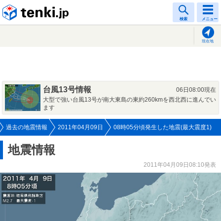
tenki.jp
検索
メニュー
現在地
台風13号情報
06日08:00現在
大型で強い台風13号が南大東島の東約260kmを西北西に進んでい
ます
過去の地震情報
2011年04月09日
08時05分頃発生した地震(最大震度1)
地震情報
2011年04月09日08:10発表