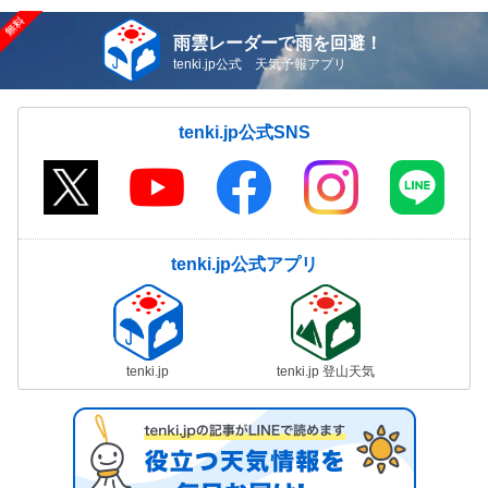
雨雲レーダーで雨を回避！
tenki.jp公式 天気予報アプリ
tenki.jp公式SNS
tenki.jp公式アプリ
tenki.jp
tenki.jp 登山天気