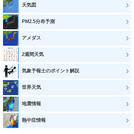
天気図
PM2.5分布予測
アメダス
2週間天気
気象予報士のポイント解説
世界天気
地震情報
熱中症情報