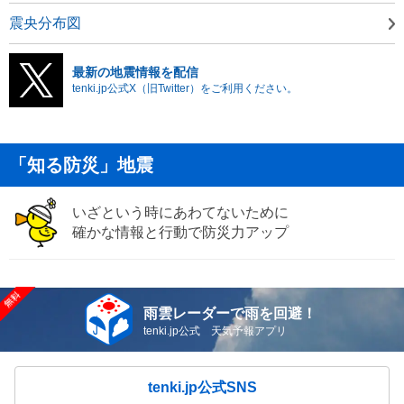
震央分布図
最新の地震情報を配信
tenki.jp公式X（旧Twitter）をご利用ください。
「知る防災」地震
いざという時にあわてないために
確かな情報と行動で防災力アップ
雨雲レーダーで雨を回避！
tenki.jp公式 天気予報アプリ
tenki.jp公式SNS