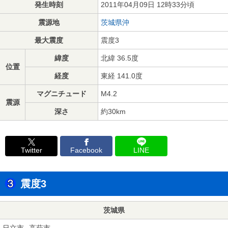
発生時刻
2011年04月09日 12時33分頃
震源地
茨城県沖
最大震度
震度3
緯度
北緯 36.5度
位置
経度
東経 141.0度
マグニチュード
M4.2
震源
深さ
約30km
Twitter
Facebook
LINE
震度3
茨城県
日立市
高萩市