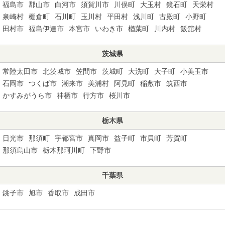
福島市
郡山市
白河市
須賀川市
川俣町
大玉村
鏡石町
天栄村
泉崎村
棚倉町
石川町
玉川村
平田村
浅川町
古殿町
小野町
田村市
福島伊達市
本宮市
いわき市
楢葉町
川内村
飯舘村
茨城県
常陸太田市
北茨城市
笠間市
茨城町
大洗町
大子町
小美玉市
石岡市
つくば市
潮来市
美浦村
阿見町
稲敷市
筑西市
かすみがうら市
神栖市
行方市
桜川市
栃木県
日光市
那須町
宇都宮市
真岡市
益子町
市貝町
芳賀町
那須烏山市
栃木那珂川町
下野市
千葉県
銚子市
旭市
香取市
成田市