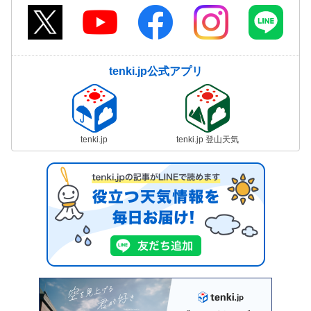
tenki.jp公式アプリ
tenki.jp
tenki.jp 登山天気