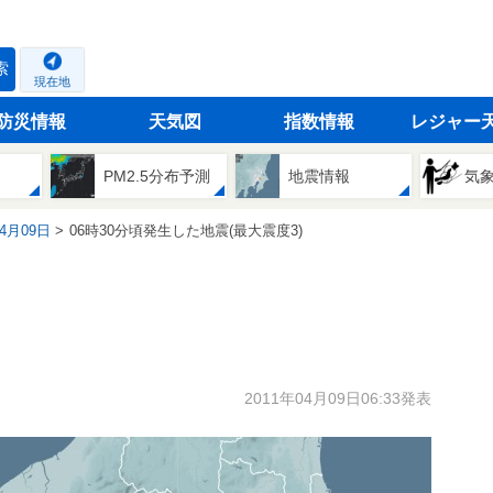
索
現在地
防災情報
天気図
指数情報
レジャー
PM2.5分布予測
地震情報
気
04月09日
06時30分頃発生した地震(最大震度3)
2011年04月09日06:33発表