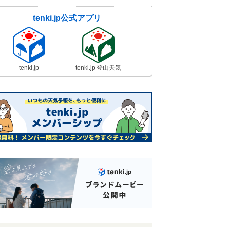
tenki.jp公式アプリ
tenki.jp
tenki.jp 登山天気