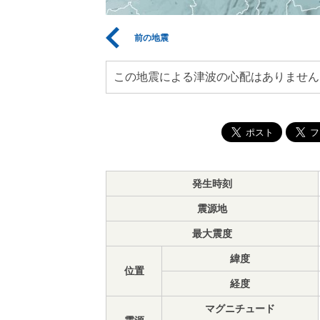
前の地震
この地震による津波の心配はありません
発生時刻
震源地
最大震度
緯度
位置
経度
マグニチュード