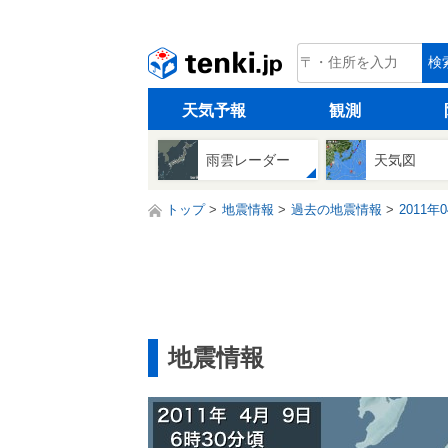
tenki.jp
検
天気予報
観測
雨雲レーダー
天気図
トップ
地震情報
過去の地震情報
2011年
地震情報