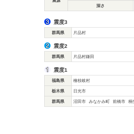
震源
深さ
震度3
群馬県
片品村
震度2
群馬県
片品村鎌田
震度1
福島県
檜枝岐村
栃木県
日光市
群馬県
沼田市
みなかみ町
前橋市
桐