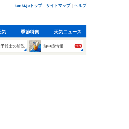
tenki.jpトップ
｜
サイトマップ
｜
ヘルプ
天気
季節特集
天気ニュース
象予報士の解説
熱中症情報
注目