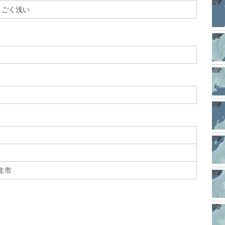
ごく浅い
生市