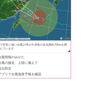
で非常に強い台風13号が久米島の北北西約70kmを西
んでいます
台風情報のみかた
台風の接近、上陸に備えて
知る防災
アプリで台風進路予報を確認