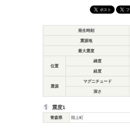
発生時刻
震源地
最大震度
緯度
位置
経度
マグニチュード
震源
深さ
震度1
青森県
階上町