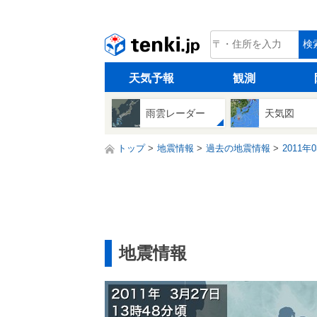
tenki.jp
検
天気予報
観測
雨雲レーダー
天気図
トップ
地震情報
過去の地震情報
2011年
地震情報