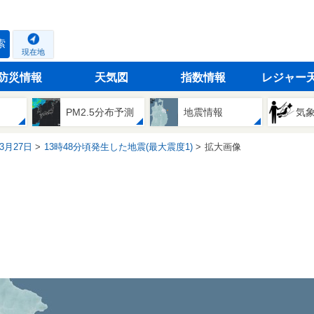
索
現在地
防災情報
天気図
指数情報
レジャー
PM2.5分布予測
地震情報
気
03月27日
13時48分頃発生した地震(最大震度1)
拡大画像