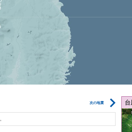
台
次の地震
。