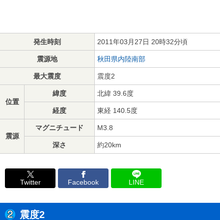
発生時刻
2011年03月27日 20時32分頃
震源地
秋田県内陸南部
最大震度
震度2
緯度
北緯 39.6度
位置
経度
東経 140.5度
マグニチュード
M3.8
震源
深さ
約20km
Twitter
Facebook
LINE
震度2