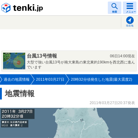
tenki.jp
検索
メニュー
現在地
台風13号情報
06日14:00現在
大型で強い台風13号が南大東島の東北東約190kmを西北西に進ん
でいます
過去の地震情報
2011年03月27日
20時32分頃発生した地震(最大震度2)
地震情報
2011年03月27日20:37発表