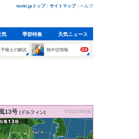
tenki.jpトップ
｜
サイトマップ
｜
ヘルプ
天気
季節特集
天気ニュース
象予報士の解説
熱中症情報
注目
風13号
(ドルフィン)
07日23:00現在