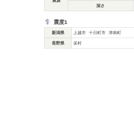
震源
深さ
震度1
新潟県
上越市
十日町市
津南町
長野県
栄村