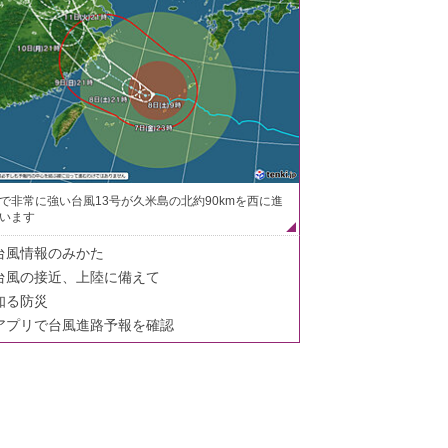
で非常に強い台風13号が久米島の北約90kmを西に進
います
台風情報のみかた
台風の接近、上陸に備えて
知る防災
アプリで台風進路予報を確認