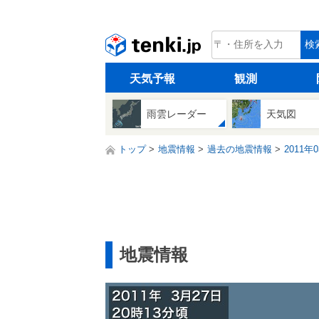
tenki.jp
検
天気予報
観測
雨雲レーダー
天気図
トップ
地震情報
過去の地震情報
2011年
地震情報