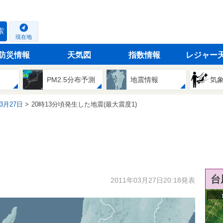
索
現在地
防災情報
天気図
指数情報
レジャー
PM2.5分布予測
地震情報
気
03月27日
20時13分頃発生した地震(最大震度1)
台
2011年03月27日20:18発表