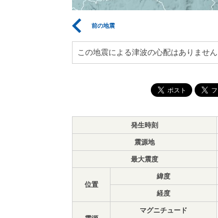
前の地震
この地震による津波の心配はありません
発生時刻
震源地
最大震度
緯度
位置
経度
マグニチュード