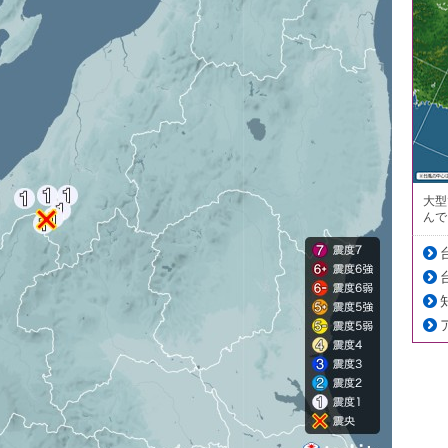
大型
んで