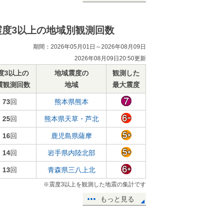
震度3以上の地域別観測回数
期間：2026年05月01日～2026年08月09日
2026年08月09日20:50更新
度3以上の
地域震度の
観測した
震観測回数
地域
最大震度
73
回
熊本県熊本
25
回
熊本県天草・芦北
16
回
鹿児島県薩摩
14
回
岩手県内陸北部
13
回
青森県三八上北
※震度3以上を観測した地震の集計です
もっと見る