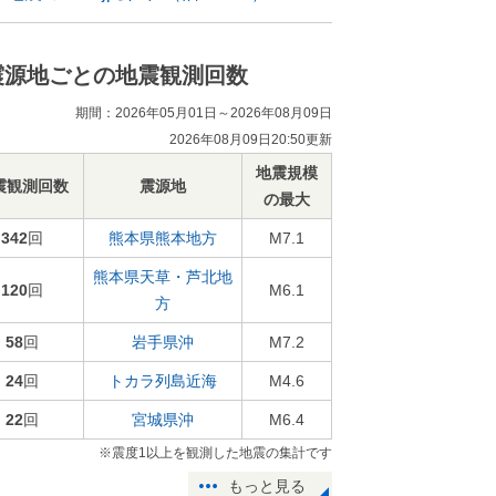
震源地ごとの地震観測回数
期間：2026年05月01日～2026年08月09日
2026年08月09日20:50更新
地震規模
震観測回数
震源地
の最大
342
回
熊本県熊本地方
M7.1
熊本県天草・芦北地
120
回
M6.1
方
58
回
岩手県沖
M7.2
24
回
トカラ列島近海
M4.6
22
回
宮城県沖
M6.4
※震度1以上を観測した地震の集計です
もっと見る