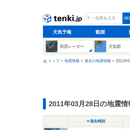
tenki.jp
検
天気予報
観測
雨雲レーダー
天気図
トップ
地震情報
過去の地震情報
2011年
2011年03月28日の地震情
▼発生時刻