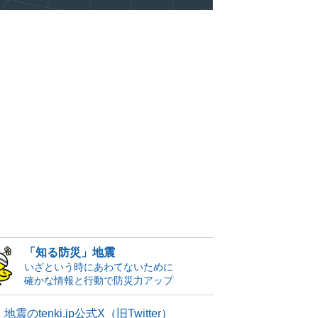
「知る防災」地震
いざという時にあわてないために
確かな情報と行動で防災力アップ
地震のtenki.jp公式X（旧Twitter）