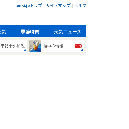
tenki.jpトップ
｜
サイトマップ
｜
ヘルプ
天気
季節特集
天気ニュース
象予報士の解説
熱中症情報
注目