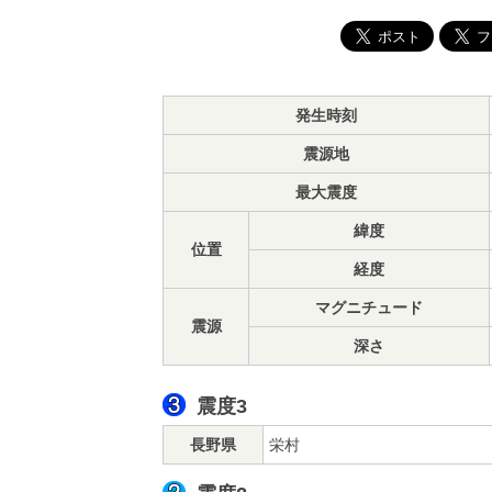
発生時刻
震源地
最大震度
緯度
位置
経度
マグニチュード
震源
深さ
震度3
長野県
栄村