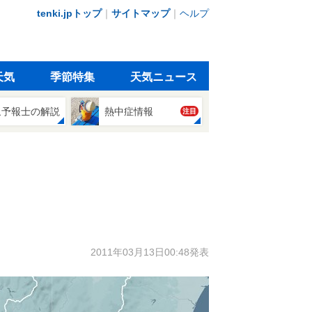
tenki.jpトップ
｜
サイトマップ
｜
ヘルプ
天気
季節特集
天気ニュース
象予報士の解説
熱中症情報
注目
2011年03月13日00:48発表