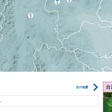
台
次の地震
。