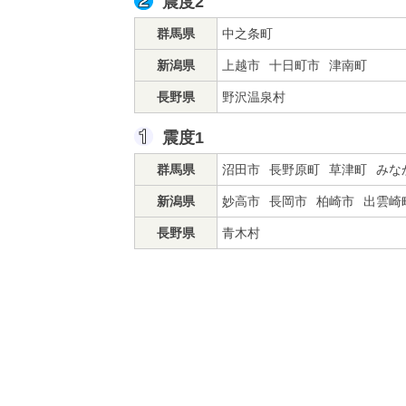
震度2
群馬県
中之条町
新潟県
上越市
十日町市
津南町
長野県
野沢温泉村
震度1
群馬県
沼田市
長野原町
草津町
みな
新潟県
妙高市
長岡市
柏崎市
出雲崎
長野県
青木村