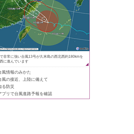
で非常に強い台風13号が久米島の西北西約180kmを
西に進んでいます
台風情報のみかた
台風の接近、上陸に備えて
知る防災
アプリで台風進路予報を確認