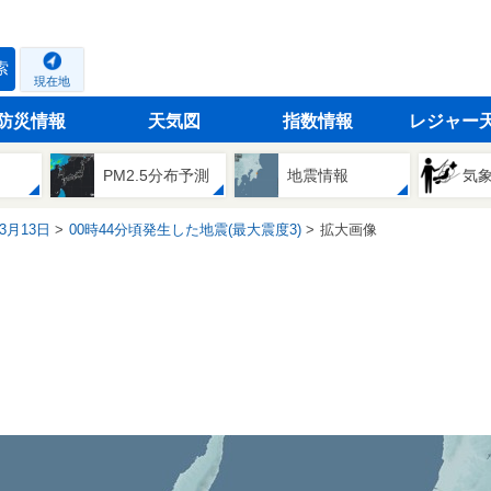
索
現在地
防災情報
天気図
指数情報
レジャー
PM2.5分布予測
地震情報
気
03月13日
00時44分頃発生した地震(最大震度3)
拡大画像