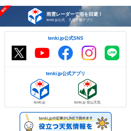
雨雲レーダーで雨を回避！
tenki.jp公式 天気予報アプリ
tenki.jp公式SNS
tenki.jp公式アプリ
tenki.jp
tenki.jp 登山天気