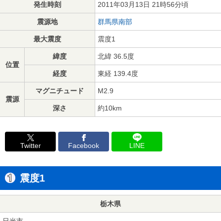
発生時刻
2011年03月13日 21時56分頃
震源地
群馬県南部
最大震度
震度1
緯度
北緯 36.5度
位置
経度
東経 139.4度
マグニチュード
M2.9
震源
深さ
約10km
Twitter
Facebook
LINE
震度1
栃木県
日光市