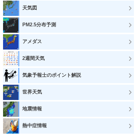
天気図
PM2.5分布予測
アメダス
2週間天気
気象予報士のポイント解説
世界天気
地震情報
熱中症情報