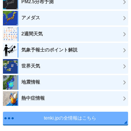
PM2.5分布予測
アメダス
2週間天気
気象予報士のポイント解説
世界天気
地震情報
熱中症情報
tenki.jpの全情報はこちら