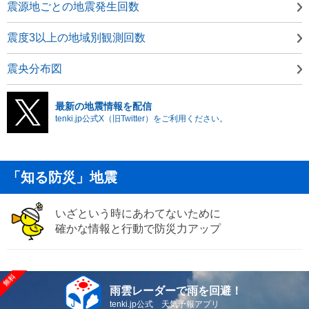
震源地ごとの地震発生回数
震度3以上の地域別観測回数
震央分布図
最新の地震情報を配信
tenki.jp公式X（旧Twitter）をご利用ください。
「知る防災」地震
いざという時にあわてないために
確かな情報と行動で防災力アップ
雨雲レーダーで雨を回避！
tenki.jp公式 天気予報アプリ