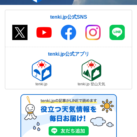
tenki.jp公式SNS
tenki.jp公式アプリ
tenki.jp
tenki.jp 登山天気