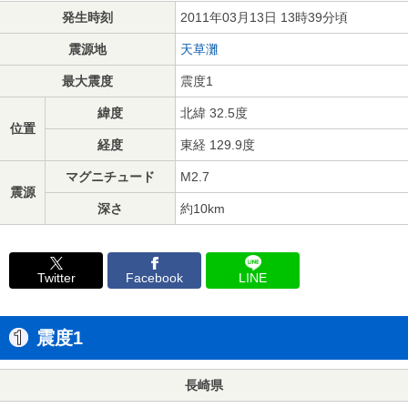
発生時刻
2011年03月13日 13時39分頃
震源地
天草灘
最大震度
震度1
緯度
北緯 32.5度
位置
経度
東経 129.9度
マグニチュード
M2.7
震源
深さ
約10km
Twitter
Facebook
LINE
震度1
長崎県