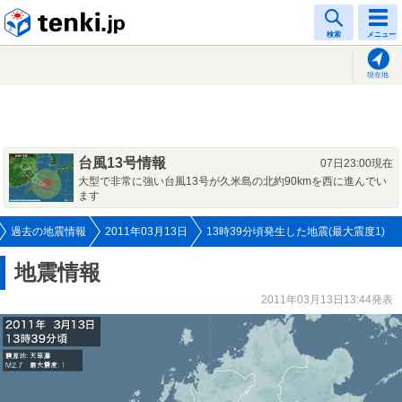
tenki.jp
検索
メニュー
現在地
台風13号情報
07日23:00現在
大型で非常に強い台風13号が久米島の北約90kmを西に進んでい
ます
過去の地震情報
2011年03月13日
13時39分頃発生した地震(最大震度1)
地震情報
2011年03月13日13:44発表