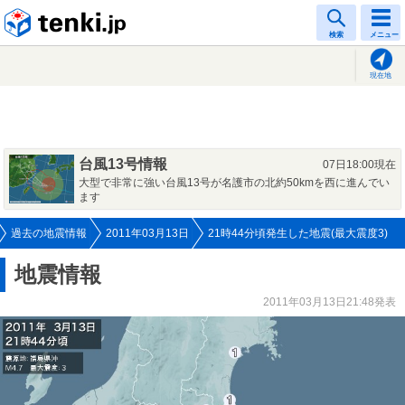
tenki.jp
検索
メニュー
現在地
台風13号情報
07日18:00現在
大型で非常に強い台風13号が名護市の北約50kmを西に進んでい
ます
過去の地震情報
2011年03月13日
21時44分頃発生した地震(最大震度3)
地震情報
2011年03月13日21:48発表