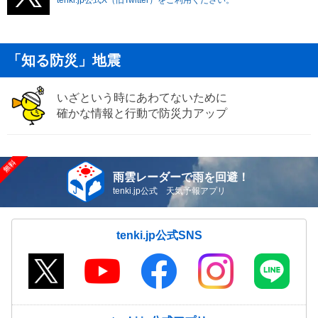
「知る防災」地震
いざという時にあわてないために
確かな情報と行動で防災力アップ
雨雲レーダーで雨を回避！
tenki.jp公式 天気予報アプリ
tenki.jp公式SNS