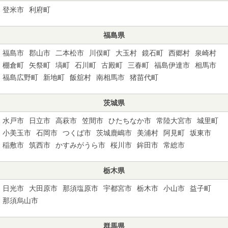
登米市
利府町
福島県
福島市
郡山市
二本松市
川俣町
大玉村
鏡石町
西郷村
泉崎村
棚倉町
矢祭町
塙町
石川町
古殿町
三春町
福島伊達市
相馬市
福島広野町
新地町
飯舘村
南相馬市
猪苗代町
茨城県
水戸市
日立市
高萩市
笠間市
ひたちなか市
常陸大宮市
城里町
小美玉市
石岡市
つくば市
茨城鹿嶋市
美浦村
阿見町
坂東市
稲敷市
筑西市
かすみがうら市
桜川市
鉾田市
常総市
栃木県
日光市
大田原市
那須塩原市
宇都宮市
栃木市
小山市
益子町
那須烏山市
群馬県