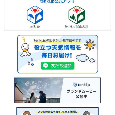
tenki.jp公式アプリ
tenki.jp
tenki.jp 登山天気