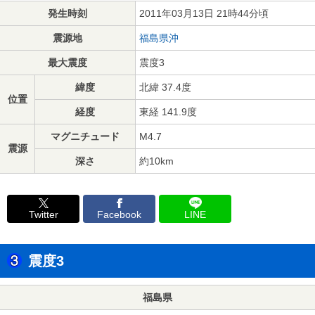
発生時刻
2011年03月13日 21時44分頃
震源地
福島県沖
最大震度
震度3
緯度
北緯 37.4度
位置
経度
東経 141.9度
マグニチュード
M4.7
震源
深さ
約10km
Twitter
Facebook
LINE
震度3
福島県