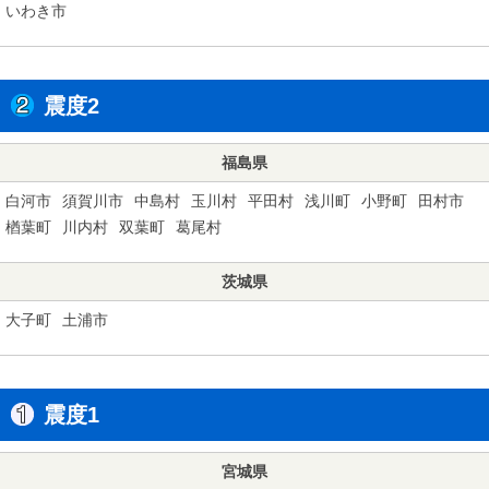
いわき市
震度2
福島県
白河市
須賀川市
中島村
玉川村
平田村
浅川町
小野町
田村市
楢葉町
川内村
双葉町
葛尾村
茨城県
大子町
土浦市
震度1
宮城県