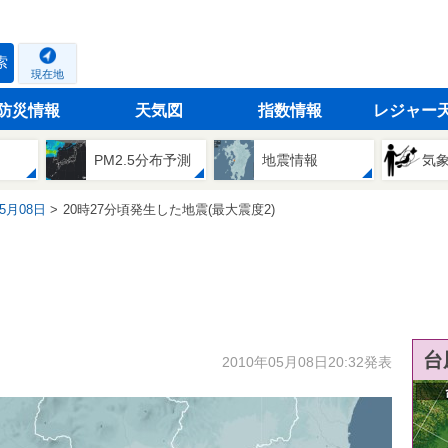
索
現在地
防災情報
天気図
指数情報
レジャー
PM2.5分布予測
地震情報
気
05月08日
20時27分頃発生した地震(最大震度2)
台
2010年05月08日20:32発表