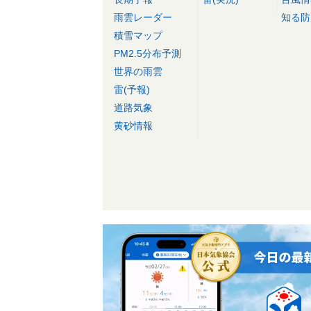
雨雲レーダー
知る防
積雪マップ
PM2.5分布予測
世界の雨雲
雷(予報)
道路気象
黄砂情報