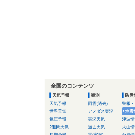
全国のコンテンツ
天気予報
観測
防災
天気予報
雨雲(過去)
警報・
世界天気
アメダス実況
地震
気圧予報
実況天気
津波情
2週間天気
過去天気
火山情
長期予報
雷(実況)
台風情