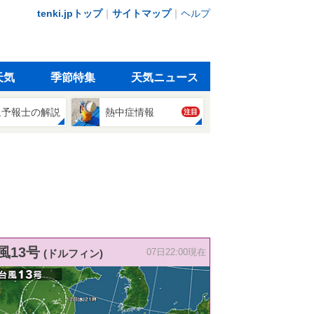
tenki.jpトップ
｜
サイトマップ
｜
ヘルプ
天気
季節特集
天気ニュース
象予報士の解説
熱中症情報
注目
風13号
(ドルフィン)
07日22:00現在