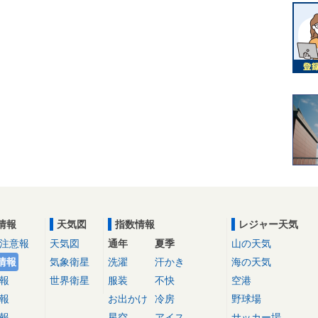
情報
天気図
指数情報
レジャー天気
注意報
天気図
通年
夏季
山の天気
情報
気象衛星
洗濯
汗かき
海の天気
報
世界衛星
服装
不快
空港
報
お出かけ
冷房
野球場
報
星空
アイス
サッカー場