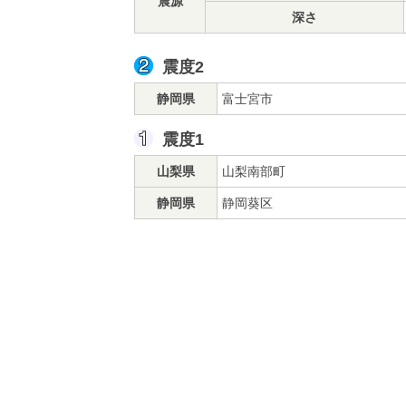
震源
深さ
震度2
静岡県
富士宮市
震度1
山梨県
山梨南部町
静岡県
静岡葵区