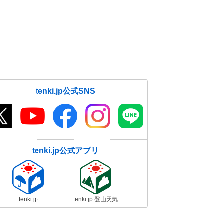
tenki.jp公式SNS
tenki.jp公式アプリ
tenki.jp
tenki.jp 登山天気