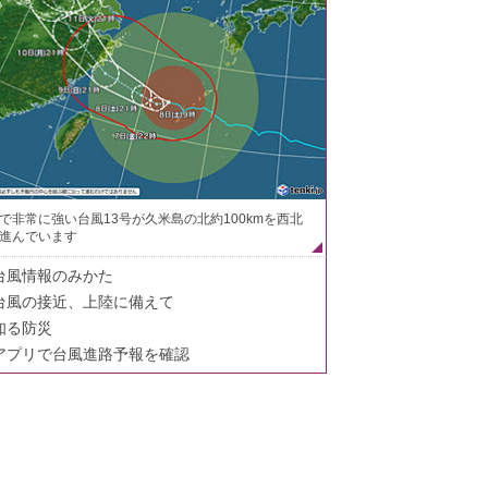
で非常に強い台風13号が久米島の北約100kmを西北
進んでいます
台風情報のみかた
台風の接近、上陸に備えて
知る防災
アプリで台風進路予報を確認