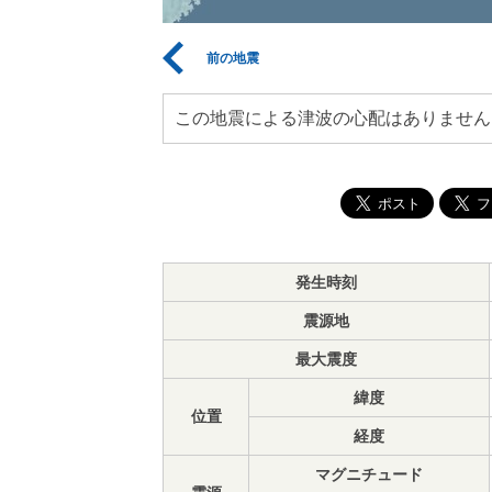
前の地震
この地震による津波の心配はありません
発生時刻
震源地
最大震度
緯度
位置
経度
マグニチュード