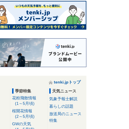
tenki.jpトップ
季節特集
天気ニュース
花粉飛散情報
気象予報士解説
(1～5月頃)
暮らしの話題
桜開花情報
放送局のニュース
(2～5月頃)
特集
GWの天気