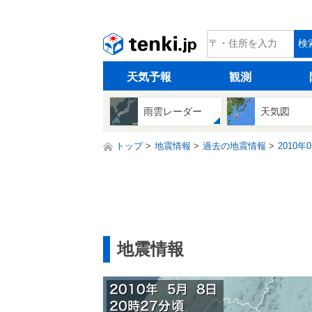
tenki.jp
検
天気予報
観測
雨雲レーダー
天気図
トップ
地震情報
過去の地震情報
2010年
地震情報