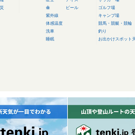
災
傘
ビール
ゴルフ場
紫外線
キャンプ場
体感温度
競馬・競艇・競輪
洗車
釣り
睡眠
お出かけスポット