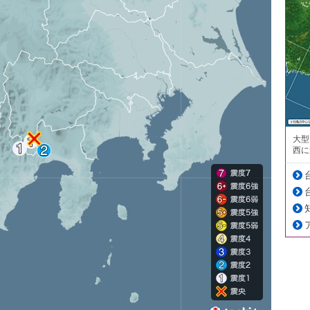
大型
西に