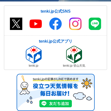
tenki.jp公式SNS
tenki.jp公式アプリ
tenki.jp
tenki.jp 登山天気