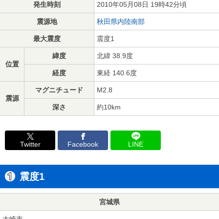
発生時刻
2010年05月08日 19時42分頃
震源地
秋田県内陸南部
最大震度
震度1
緯度
北緯 38.9度
位置
経度
東経 140.6度
マグニチュード
M2.8
震源
深さ
約10km
Twitter
Facebook
LINE
震度1
宮城県
大崎市