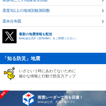
震度3以上の地域別観測回数
震央分布図
最新の地震情報を配信
tenki.jp公式X（旧Twitter）をご利用ください。
「知る防災」地震
いざという時にあわてないために
確かな情報と行動で防災力アップ
雨雲レーダーで雨を回避！
tenki.jp公式 天気予報アプリ