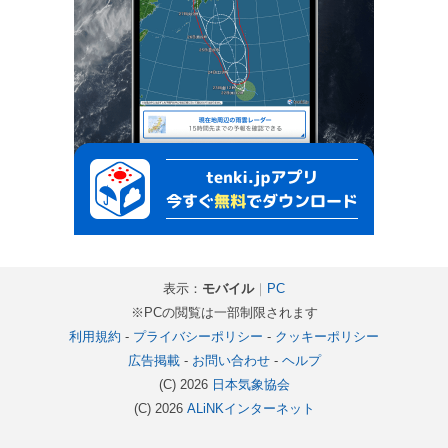
表示：
モバイル
｜
PC
※PCの閲覧は一部制限されます
利用規約
-
プライバシーポリシー
-
クッキーポリシー
広告掲載
-
お問い合わせ
-
ヘルプ
(C) 2026
日本気象協会
(C) 2026
ALiNKインターネット