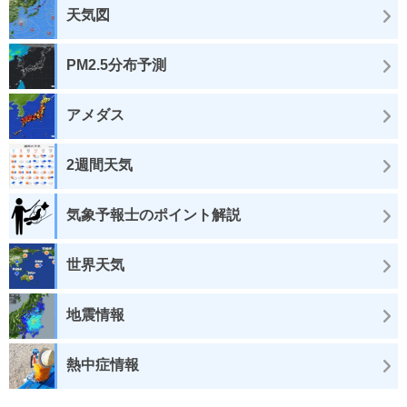
天気図
PM2.5分布予測
アメダス
2週間天気
気象予報士のポイント解説
世界天気
地震情報
熱中症情報