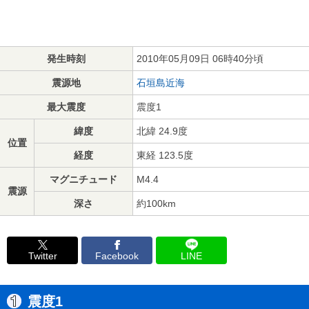
発生時刻
2010年05月09日 06時40分頃
震源地
石垣島近海
最大震度
震度1
緯度
北緯 24.9度
位置
経度
東経 123.5度
マグニチュード
M4.4
震源
深さ
約100km
Twitter
Facebook
LINE
震度1