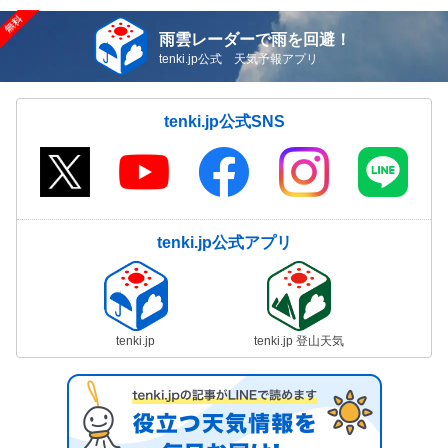
雨雲レーダーで雨を回避！
tenki.jp公式 天気予報アプリ
tenki.jp公式SNS
tenki.jp公式アプリ
tenki.jp
tenki.jp 登山天気