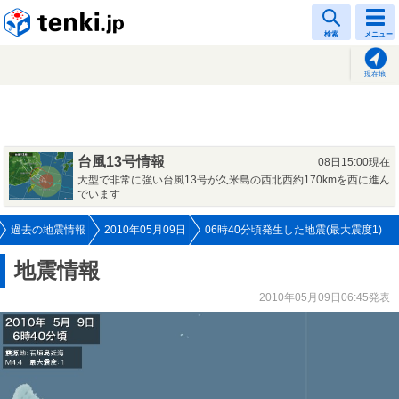
tenki.jp
検索
メニュー
現在地
台風13号情報
08日15:00現在
大型で非常に強い台風13号が久米島の西北西約170kmを西に進ん
でいます
過去の地震情報
2010年05月09日
06時40分頃発生した地震(最大震度1)
地震情報
2010年05月09日06:45発表