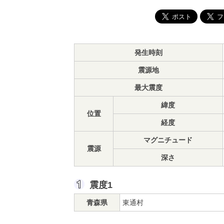
発生時刻
震源地
最大震度
緯度
位置
経度
マグニチュード
震源
深さ
震度1
青森県
東通村