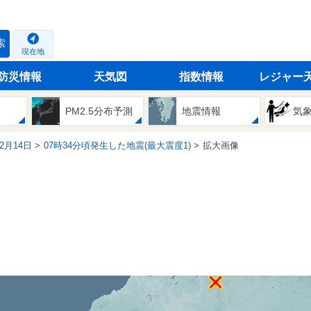
索
現在地
防災情報
天気図
指数情報
レジャー
PM2.5分布予測
地震情報
気
02月14日
07時34分頃発生した地震(最大震度1)
拡大画像