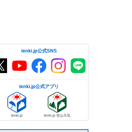
tenki.jp公式SNS
tenki.jp公式アプリ
tenki.jp
tenki.jp 登山天気