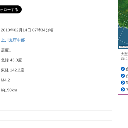
2010年02月14日 07時34分頃
上川支庁中部
震度1
大型
西に
北緯 43.9度
東経 142.2度
M4.2
約190km