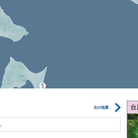
台
次の地震
。