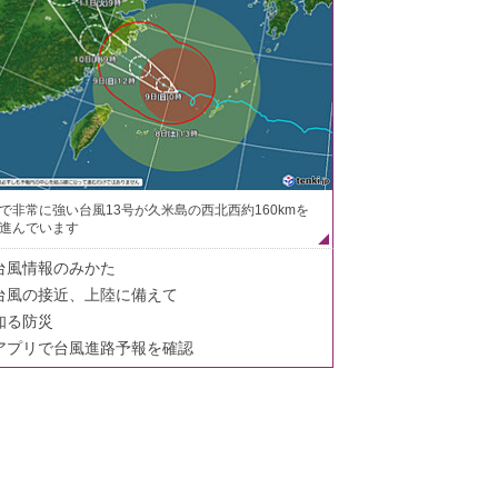
で非常に強い台風13号が久米島の西北西約160kmを
進んでいます
台風情報のみかた
台風の接近、上陸に備えて
知る防災
アプリで台風進路予報を確認