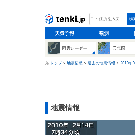
tenki.jp
検
天気予報
観測
雨雲レーダー
天気図
トップ
地震情報
過去の地震情報
2010年
地震情報