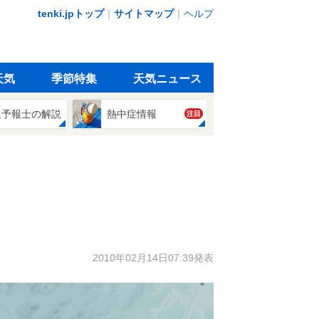
tenki.jpトップ
｜
サイトマップ
｜
ヘルプ
天気
季節特集
天気ニュース
象予報士の解説
熱中症情報
注目
2010年02月14日07:39発表