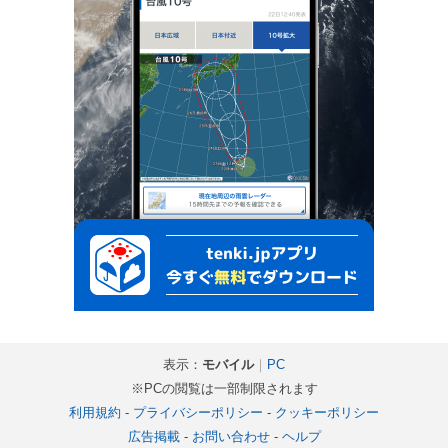
表示：
モバイル
｜
PC
※PCの閲覧は一部制限されます
利用規約
-
プライバシーポリシー
-
クッキーポリシー
広告掲載
-
お問い合わせ
-
ヘルプ