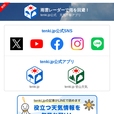
雨雲レーダーで雨を回避！
tenki.jp公式 天気予報アプリ
tenki.jp公式SNS
tenki.jp公式アプリ
tenki.jp
tenki.jp 登山天気