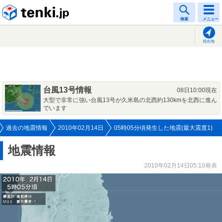
tenki.jp
検索
メニュー
現在地
台風13号情報
08日10:00現在
大型で非常に強い台風13号が久米島の北西約130kmを北西に進ん
でいます
過去の地震情報
2010年02月14日
05時05分頃発生した地震(最大震度1)
地震情報
2010年02月14日05:10発表