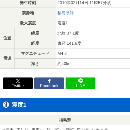
発生時刻
2010年02月14日 11時57分頃
震源地
福島県沖
最大震度
震度1
緯度
北緯 37.1度
位置
経度
東経 141.6度
マグニチュード
M4.2
震源
深さ
約40km
Twitter
Facebook
LINE
震度1
福島県
白河市
玉川村
平田村
浅川町
小野町
田村市
いわき市