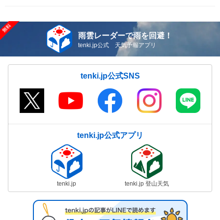
雨雲レーダーで雨を回避！
tenki.jp公式 天気予報アプリ
tenki.jp公式SNS
tenki.jp公式アプリ
tenki.jp
tenki.jp 登山天気