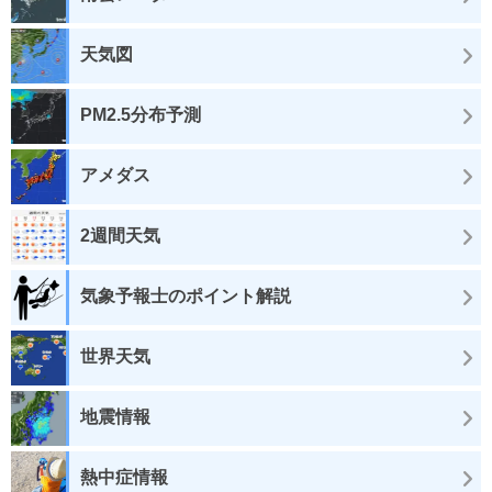
天気図
PM2.5分布予測
アメダス
2週間天気
気象予報士のポイント解説
世界天気
地震情報
熱中症情報