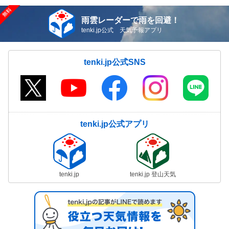
雨雲レーダーで雨を回避！
tenki.jp公式 天気予報アプリ
tenki.jp公式SNS
tenki.jp公式アプリ
tenki.jp
tenki.jp 登山天気