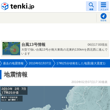
tenki.jp
検索
メニュー
現在地
台風13号情報
06日17:00現在
大型で強い台風13号が南大東島の北東約130kmを西北西に進んで
います
過去の地震情報
2010年02月07日
17時25分頃発生した地震(最大震度1)
地震情報
2010年02月07日17:30発表