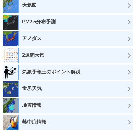
天気図
PM2.5分布予測
アメダス
2週間天気
気象予報士のポイント解説
世界天気
地震情報
熱中症情報