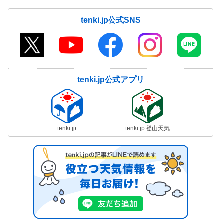
tenki.jp公式SNS
tenki.jp公式アプリ
tenki.jp
tenki.jp 登山天気