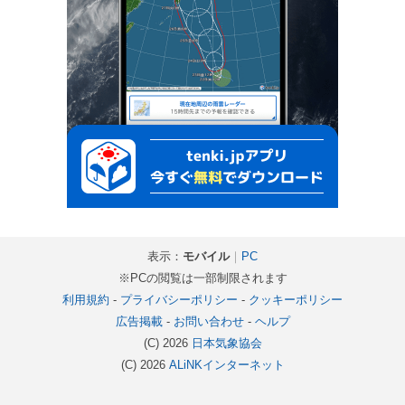
表示：
モバイル
｜
PC
※PCの閲覧は一部制限されます
利用規約
-
プライバシーポリシー
-
クッキーポリシー
広告掲載
-
お問い合わせ
-
ヘルプ
(C) 2026
日本気象協会
(C) 2026
ALiNKインターネット