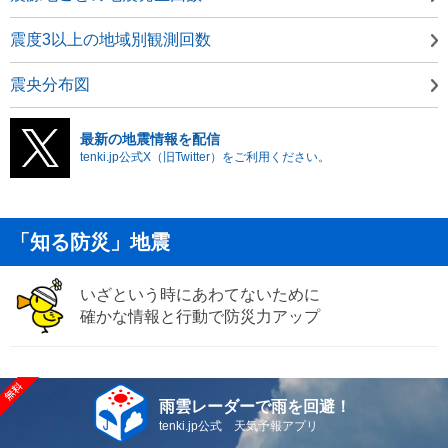
震度3以上の地域別観測回数
震央分布図
最新の地震情報を配信
tenki.jp公式X（旧Twitter）をご利用ください。
「知る防災」地震
いざという時にあわてないために
確かな情報と行動で防災力アップ
雨雲レーダーで雨を回避！
tenki.jp公式 天気予報アプリ