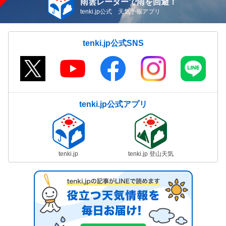
雨雲レーダーで雨を回避！
tenki.jp公式 天気予報アプリ
tenki.jp公式SNS
tenki.jp公式アプリ
tenki.jp
tenki.jp 登山天気