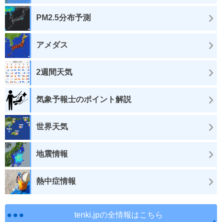
PM2.5分布予測
アメダス
2週間天気
気象予報士のポイント解説
世界天気
地震情報
熱中症情報
tenki.jpの全情報はこちら