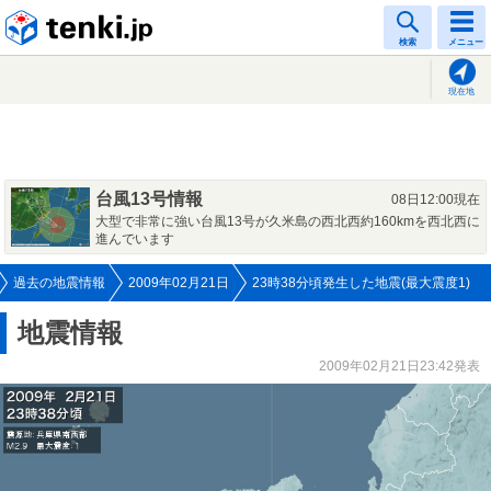
tenki.jp
検索
メニュー
現在地
台風13号情報
08日12:00現在
大型で非常に強い台風13号が久米島の西北西約160kmを西北西に
進んでいます
過去の地震情報
2009年02月21日
23時38分頃発生した地震(最大震度1)
地震情報
2009年02月21日23:42発表