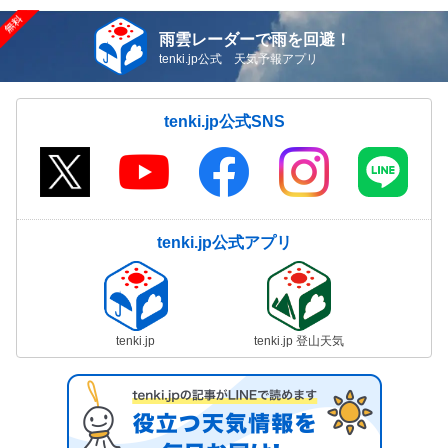
雨雲レーダーで雨を回避！
tenki.jp公式 天気予報アプリ
tenki.jp公式SNS
tenki.jp公式アプリ
tenki.jp
tenki.jp 登山天気