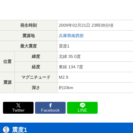
発生時刻
2009年02月21日 23時38分頃
震源地
兵庫県南西部
最大震度
震度1
緯度
北緯 35.0度
位置
経度
東経 134.7度
マグニチュード
M2.9
震源
深さ
約10km
Twitter
Facebook
LINE
震度1