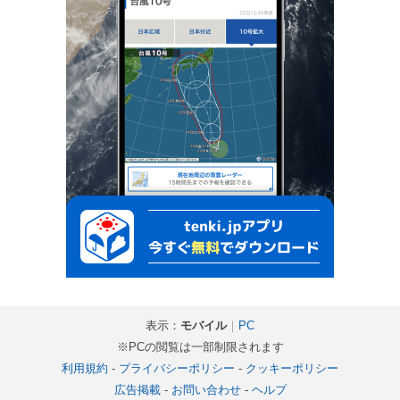
表示：
モバイル
｜
PC
※PCの閲覧は一部制限されます
利用規約
-
プライバシーポリシー
-
クッキーポリシー
広告掲載
-
お問い合わせ
-
ヘルプ