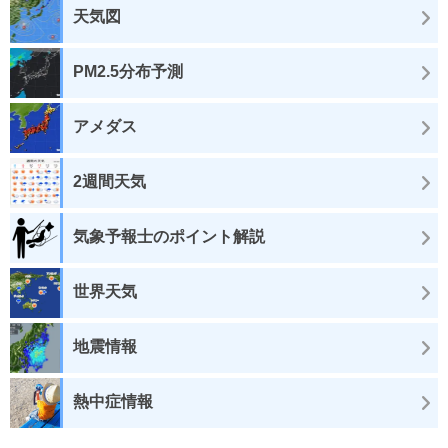
天気図
PM2.5分布予測
アメダス
2週間天気
気象予報士のポイント解説
世界天気
地震情報
熱中症情報