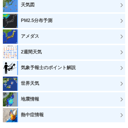
天気図
PM2.5分布予測
アメダス
2週間天気
気象予報士のポイント解説
世界天気
地震情報
熱中症情報