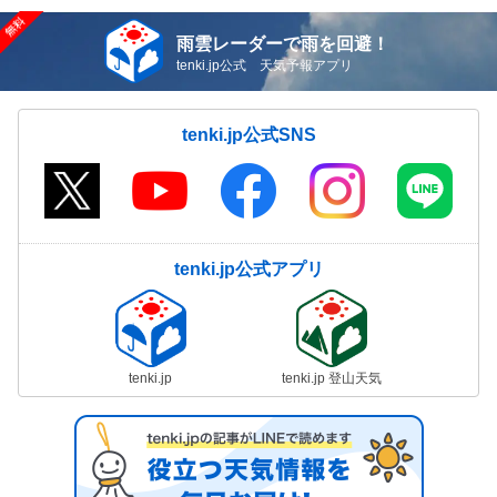
雨雲レーダーで雨を回避！
tenki.jp公式 天気予報アプリ
tenki.jp公式SNS
tenki.jp公式アプリ
tenki.jp
tenki.jp 登山天気