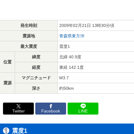
発生時刻
2009年02月21日 13時30分頃
震源地
青森県東方沖
最大震度
震度1
緯度
北緯 40.9度
位置
経度
東経 142.1度
マグニチュード
M3.7
震源
深さ
約50km
Twitter
Facebook
LINE
震度1