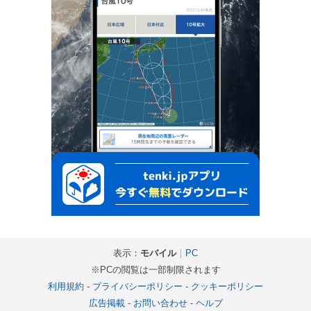
表示：
モバイル
｜
PC
※PCの閲覧は一部制限されます
利用規約
-
プライバシーポリシー
-
クッキーポリシー
広告掲載
-
お問い合わせ
-
ヘルプ