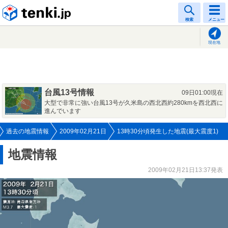
tenki.jp
検索
メニュー
現在地
台風13号情報
09日01:00現在
大型で非常に強い台風13号が久米島の西北西約280kmを西北西に
進んでいます
過去の地震情報
2009年02月21日
13時30分頃発生した地震(最大震度1)
地震情報
2009年02月21日13:37発表