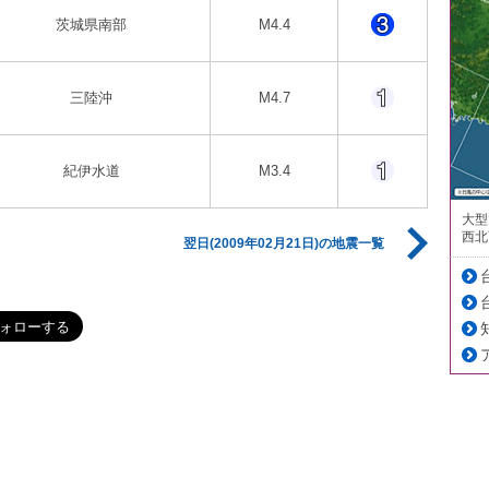
茨城県南部
M4.4
三陸沖
M4.7
紀伊水道
M3.4
大型
西北
翌日(2009年02月21日)の地震一覧