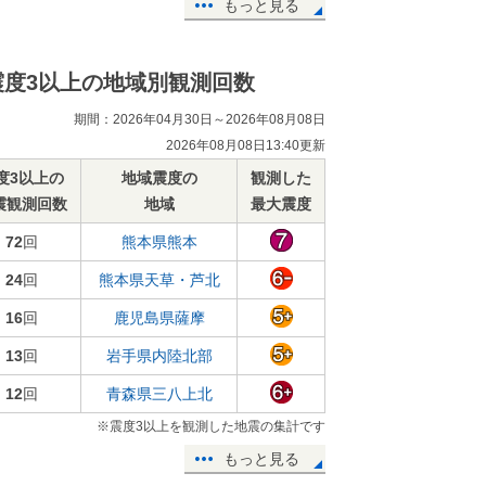
もっと見る
震度3以上の地域別観測回数
期間：2026年04月30日～2026年08月08日
2026年08月08日13:40更新
度3以上の
地域震度の
観測した
震観測回数
地域
最大震度
72
回
熊本県熊本
24
回
熊本県天草・芦北
16
回
鹿児島県薩摩
13
回
岩手県内陸北部
12
回
青森県三八上北
※震度3以上を観測した地震の集計です
もっと見る