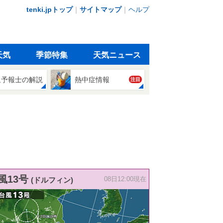
tenki.jpトップ
｜
サイトマップ
｜
ヘルプ
天気
季節特集
天気ニュース
象予報士の解説
熱中症情報
注目
風13号
(ドルフィン)
08日12:00現在