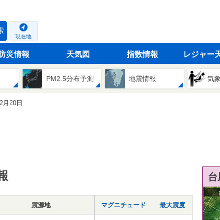
索
現在地
防災情報
天気図
指数情報
レジャー
PM2.5分布予測
地震情報
気
02月20日
報
台
震源地
マグニチュード
最大震度