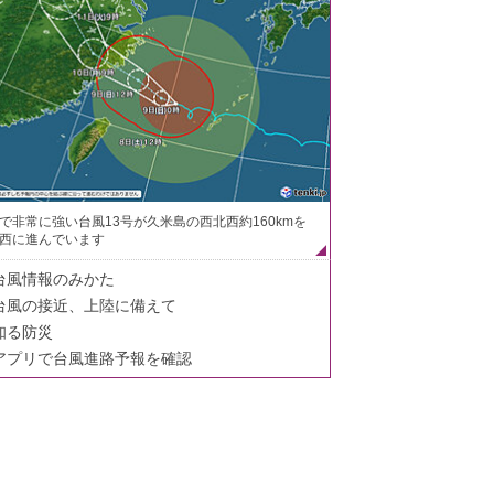
で非常に強い台風13号が久米島の西北西約160kmを
西に進んでいます
台風情報のみかた
台風の接近、上陸に備えて
知る防災
アプリで台風進路予報を確認