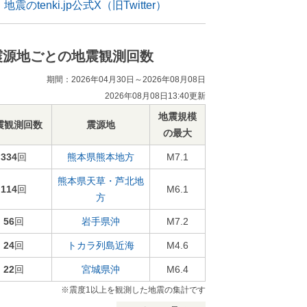
地震のtenki.jp公式X（旧Twitter）
震源地ごとの地震観測回数
期間：2026年04月30日～2026年08月08日
2026年08月08日13:40更新
地震規模
震観測回数
震源地
の最大
334
回
熊本県熊本地方
M7.1
熊本県天草・芦北地
114
回
M6.1
方
56
回
岩手県沖
M7.2
24
回
トカラ列島近海
M4.6
22
回
宮城県沖
M6.4
※震度1以上を観測した地震の集計です