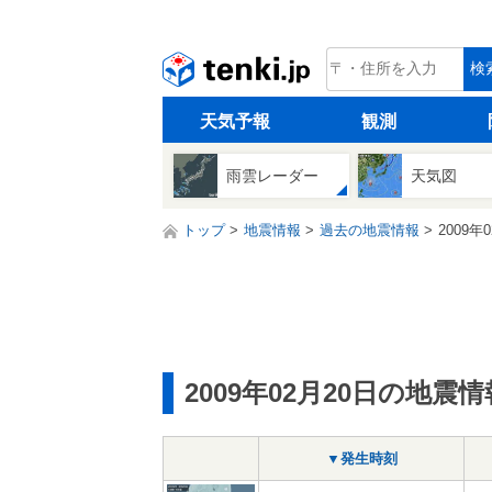
tenki.jp
検
天気予報
観測
雨雲レーダー
天気図
トップ
地震情報
過去の地震情報
2009年
2009年02月20日の地震情
▼発生時刻