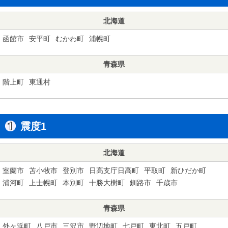
北海道
函館市
安平町
むかわ町
浦幌町
青森県
階上町
東通村
震度1
北海道
室蘭市
苫小牧市
登別市
日高支庁日高町
平取町
新ひだか町
浦河町
上士幌町
本別町
十勝大樹町
釧路市
千歳市
青森県
外ヶ浜町
八戸市
三沢市
野辺地町
七戸町
東北町
五戸町