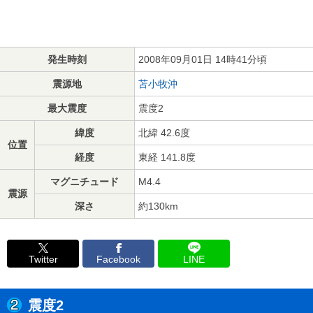
発生時刻
2008年09月01日 14時41分頃
震源地
苫小牧沖
最大震度
震度2
緯度
北緯 42.6度
位置
経度
東経 141.8度
マグニチュード
M4.4
震源
深さ
約130km
Twitter
Facebook
LINE
震度2