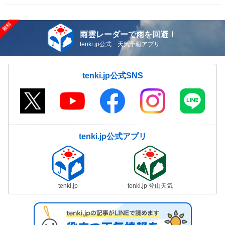
雨雲レーダーで雨を回避！
tenki.jp公式 天気予報アプリ
tenki.jp公式SNS
tenki.jp公式アプリ
tenki.jp
tenki.jp 登山天気