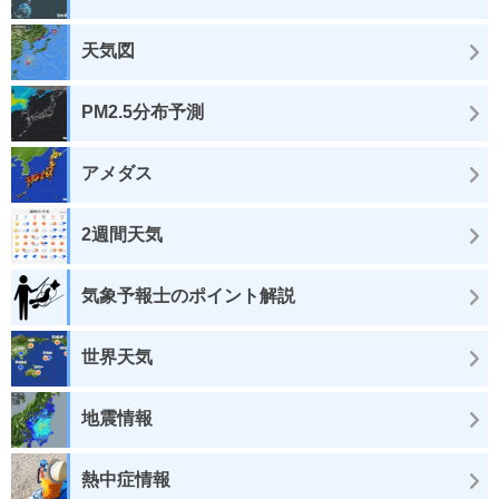
天気図
PM2.5分布予測
アメダス
2週間天気
気象予報士のポイント解説
世界天気
地震情報
熱中症情報