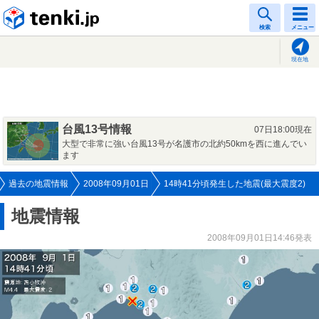
tenki.jp
検索
メニュー
現在地
台風13号情報
07日18:00現在
大型で非常に強い台風13号が名護市の北約50kmを西に進んでい
ます
過去の地震情報
2008年09月01日
14時41分頃発生した地震(最大震度2)
地震情報
2008年09月01日14:46発表