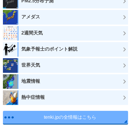
PM2.5分布予測
アメダス
2週間天気
気象予報士のポイント解説
世界天気
地震情報
熱中症情報
tenki.jpの全情報はこちら