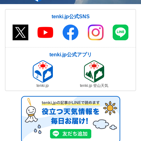
tenki.jp公式SNS
tenki.jp公式アプリ
tenki.jp
tenki.jp 登山天気