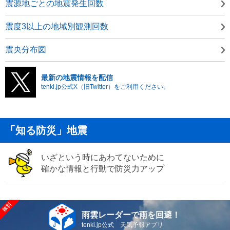
震源地ごとの地震発生回数
震度3以上の地域別観測回数
震央分布図
最新の地震情報を配信
tenki.jp公式X（旧Twitter）をご利用ください。
「知る防災」地震
いざという時にあわてないために
確かな情報と行動で防災力アップ
雨雲レーダーで雨を回避！
tenki.jp公式 天気予報アプリ