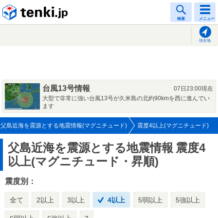
tenki.jp
検索
メニュー
現在地
台風13号情報
07日23:00現在
大型で非常に強い台風13号が久米島の北約90kmを西に進んでい
ます
父島近海を震源とする地震情報(マグニチュード)
震度4以上(マグニチュード)
父島近海を震源とする地震情報
震度4
以上(マグニチュード・昇順)
震度別：
全て
2以上
3以上
4以上
5弱以上
5強以上