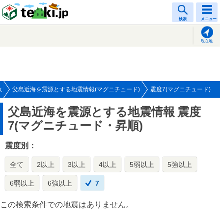
tenki.jp
検索
メニュー
現在地
数
父島近海を震源とする地震情報(マグニチュード)
震度7(マグニチュード)
父島近海を震源とする地震情報
震度
7(マグニチュード・昇順)
震度別：
全て
2以上
3以上
4以上
5弱以上
5強以上
6弱以上
6強以上
7
この検索条件での地震はありません。