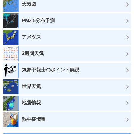
天気図
PM2.5分布予測
アメダス
2週間天気
気象予報士のポイント解説
世界天気
地震情報
熱中症情報