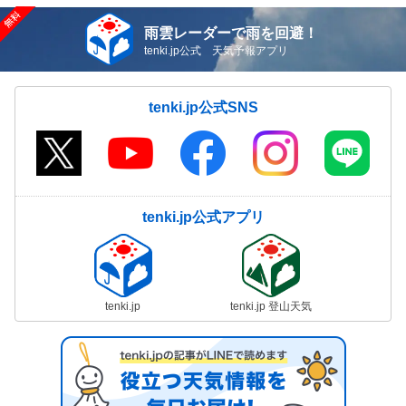
雨雲レーダーで雨を回避！
tenki.jp公式 天気予報アプリ
tenki.jp公式SNS
tenki.jp公式アプリ
tenki.jp
tenki.jp 登山天気