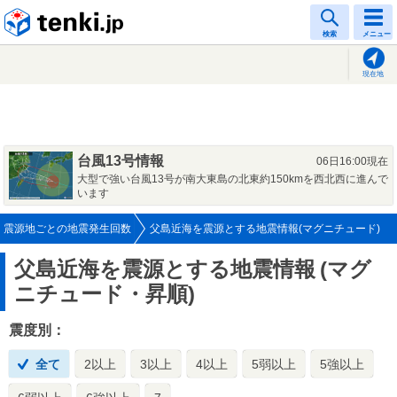
tenki.jp
検索
メニュー
現在地
台風13号情報
06日16:00現在
大型で強い台風13号が南大東島の北東約150kmを西北西に進んで
います
震源地ごとの地震発生回数
父島近海を震源とする地震情報(マグニチュード)
父島近海を震源とする地震情報
(マグ
ニチュード・昇順)
震度別：
全て
2以上
3以上
4以上
5弱以上
5強以上