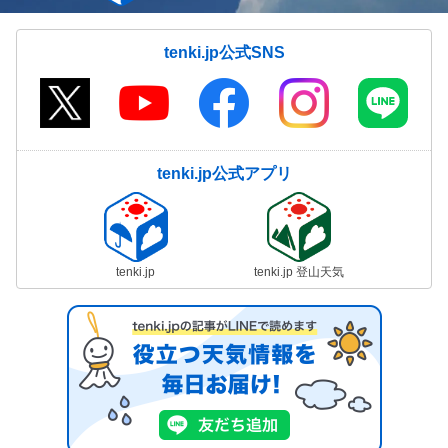
tenki.jp公式SNS
tenki.jp公式アプリ
tenki.jp
tenki.jp 登山天気