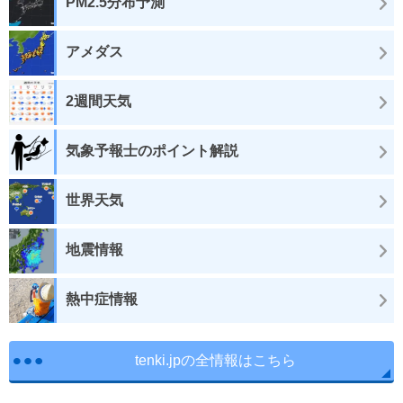
PM2.5分布予測
アメダス
2週間天気
気象予報士のポイント解説
世界天気
地震情報
熱中症情報
tenki.jpの全情報はこちら