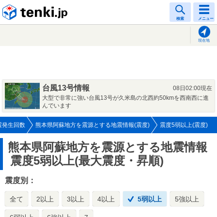
tenki.jp
検索
メニュー
現在地
台風13号情報
08日02:00現在
大型で非常に強い台風13号が久米島の北西約50kmを西南西に進
んでいます
震発生回数
熊本県阿蘇地方を震源とする地震情報(震度)
震度5弱以上(震度)
熊本県阿蘇地方を震源とする地震情報
震度5弱以上(最大震度・昇順)
震度別：
全て
2以上
3以上
4以上
5弱以上
5強以上