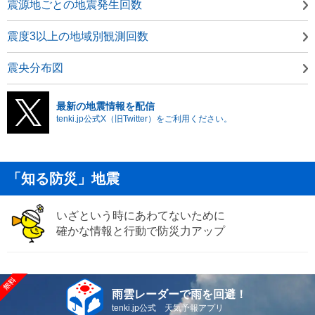
震源地ごとの地震発生回数
震度3以上の地域別観測回数
震央分布図
最新の地震情報を配信
tenki.jp公式X（旧Twitter）をご利用ください。
「知る防災」地震
いざという時にあわてないために
確かな情報と行動で防災力アップ
雨雲レーダーで雨を回避！
tenki.jp公式 天気予報アプリ