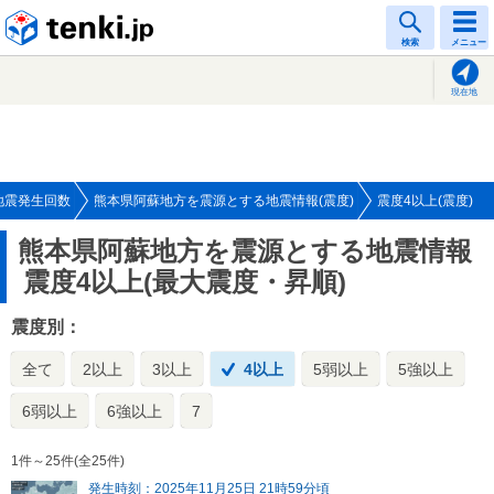
tenki.jp
検索
メニュー
現在地
地震発生回数
熊本県阿蘇地方を震源とする地震情報(震度)
震度4以上(震度)
熊本県阿蘇地方を震源とする地震情報
震度4以上(最大震度・昇順)
震度別：
全て
2以上
3以上
4以上
5弱以上
5強以上
6弱以上
6強以上
7
1件～25件(全25件)
発生時刻：2025年11月25日 21時59分頃