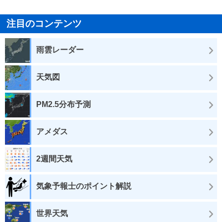
注目のコンテンツ
雨雲レーダー
天気図
PM2.5分布予測
アメダス
2週間天気
気象予報士のポイント解説
世界天気