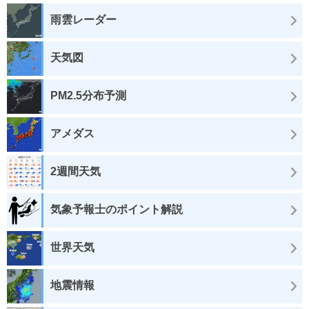
雨雲レーダー
天気図
PM2.5分布予測
アメダス
2週間天気
気象予報士のポイント解説
世界天気
地震情報