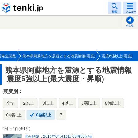
tenki.jp
検索
メニュー
現在地
震発生回数
熊本県阿蘇地方を震源とする地震情報(震度)
震度6強以上(震度)
熊本県阿蘇地方を震源とする地震情報
震度6強以上(最大震度・昇順)
震度別：
全て
2以上
3以上
4以上
5弱以上
5強以上
6弱以上
6強以上
7
1件～1件(全1件)
発生時刻：2016年04月16日 03時55分頃