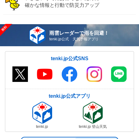
確かな情報と行動で防災力アップ
雨雲レーダーで雨を回避！
tenki.jp公式 天気予報アプリ
tenki.jp公式SNS
tenki.jp公式アプリ
tenki.jp
tenki.jp 登山天気